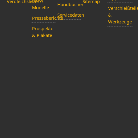
BMW
Vergleichsliste
Sitemap
Handbücher
Modelle
Verschleißteil
Servicedaten
&
Presseberichte
Werkzeuge
Prospekte
& Plakate