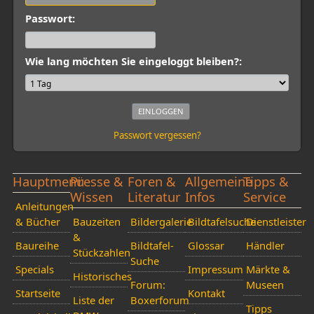
Passwort:
Wie lang möchten Sie eingeloggt bleiben?:
Passwort vergessen?
Hauptmenü
Presse &
Foren &
Allgemeine
Tipps &
Wissen
Literatur
Infos
Service
Anleitungen
& Bücher
Bauzeiten
Bildergalerie
Bildtafelsuche
Dienstleister
&
Baureihe
Bildtafel-
Glossar
Händler
Stückzahlen
Suche
Specials
Impressum
Märkte &
Historisches
Forum:
Museen
Startseite
Kontakt
Liste der
Boxerforum
Tipps