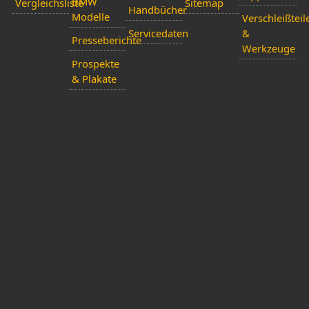
BMW
Vergleichsliste
Sitemap
Handbücher
Modelle
Verschleißteil
Servicedaten
&
Presseberichte
Werkzeuge
Prospekte
& Plakate