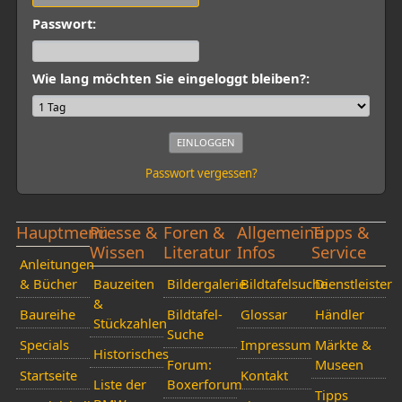
Passwort:
Wie lang möchten Sie eingeloggt bleiben?:
Passwort vergessen?
Hauptmenü
Presse &
Foren &
Allgemeine
Tipps &
Wissen
Literatur
Infos
Service
Anleitungen
& Bücher
Bauzeiten
Bildergalerie
Bildtafelsuche
Dienstleister
&
Baureihe
Bildtafel-
Glossar
Händler
Stückzahlen
Suche
Specials
Impressum
Märkte &
Historisches
Forum:
Museen
Startseite
Kontakt
Liste der
Boxerforum
Tipps