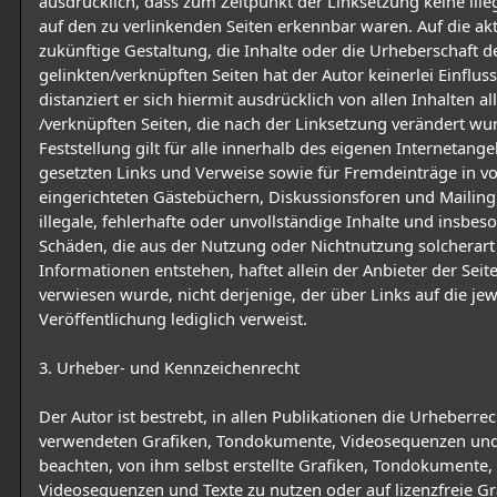
ausdrücklich, dass zum Zeitpunkt der Linksetzung keine ille
auf den zu verlinkenden Seiten erkennbar waren. Auf die ak
zukünftige Gestaltung, die Inhalte oder die Urheberschaft d
gelinkten/verknüpften Seiten hat der Autor keinerlei Einflus
distanziert er sich hiermit ausdrücklich von allen Inhalten al
/verknüpften Seiten, die nach der Linksetzung verändert wu
Feststellung gilt für alle innerhalb des eigenen Internetang
gesetzten Links und Verweise sowie für Fremdeinträge in v
eingerichteten Gästebüchern, Diskussionsforen und Mailingl
illegale, fehlerhafte oder unvollständige Inhalte und insbes
Schäden, die aus der Nutzung oder Nichtnutzung solcherar
Informationen entstehen, haftet allein der Anbieter der Seit
verwiesen wurde, nicht derjenige, der über Links auf die jew
Veröffentlichung lediglich verweist.
3. Urheber- und Kennzeichenrecht
Der Autor ist bestrebt, in allen Publikationen die Urheberre
verwendeten Grafiken, Tondokumente, Videosequenzen und
beachten, von ihm selbst erstellte Grafiken, Tondokumente,
Videosequenzen und Texte zu nutzen oder auf lizenzfreie Gr