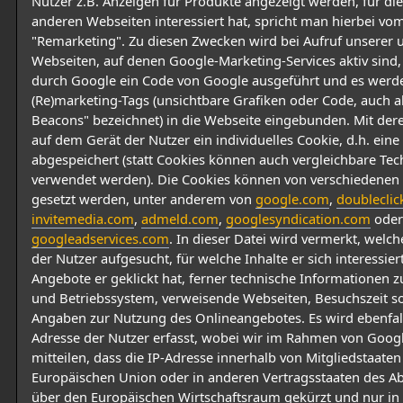
Nutzer z.B. Anzeigen für Produkte angezeigt werden, für die 
anderen Webseiten interessiert hat, spricht man hierbei vo
"Remarketing". Zu diesen Zwecken wird bei Aufruf unserer 
Webseiten, auf denen Google-Marketing-Services aktiv sind,
durch Google ein Code von Google ausgeführt und es werd
(Re)marketing-Tags (unsichtbare Grafiken oder Code, auch 
Beacons" bezeichnet) in die Webseite eingebunden. Mit dere
auf dem Gerät der Nutzer ein individuelles Cookie, d.h. eine 
abgespeichert (statt Cookies können auch vergleichbare Te
verwendet werden). Die Cookies können von verschiedene
gesetzt werden, unter anderem von
google.com
,
doubleclic
invitemedia.com
,
admeld.com
,
googlesyndication.com
oder
googleadservices.com
. In dieser Datei wird vermerkt, welc
der Nutzer aufgesucht, für welche Inhalte er sich interessie
Angebote er geklickt hat, ferner technische Informationen
und Betriebssystem, verweisende Webseiten, Besuchszeit s
Angaben zur Nutzung des Onlineangebotes. Es wird ebenfall
Adresse der Nutzer erfasst, wobei wir im Rahmen von Googl
mitteilen, dass die IP-Adresse innerhalb von Mitgliedstaaten
Europäischen Union oder in anderen Vertragsstaaten des
über den Europäischen Wirtschaftsraum gekürzt und nur in