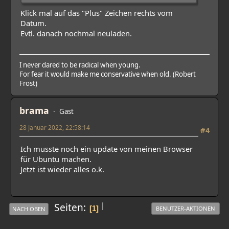
Klick mal auf das "Plus" Zeichen rechts vom
Datum.
Evtl. danach nochmal neuladen.
I never dared to be radical when young.
For fear it would make me conservative when old. (Robert
Frost)
brama
Gast
28 Januar 2022, 22:58:14
#4
Ich musste noch ein update von meinen Browser
für Ubuntu machen.
Jetzt ist wieder alles o.k.
|
Seiten
1
BENUTZER-AKTIONEN
NACH OBEN