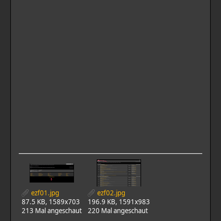
ezf01.jpg
ezf02.jpg
87.5 KB, 1589x703
196.9 KB, 1591x983
213 Mal angeschaut
220 Mal angeschaut