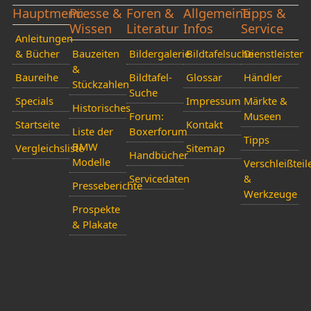
Hauptmenü
Presse &
Foren &
Allgemeine
Tipps &
Wissen
Literatur
Infos
Service
Anleitungen
& Bücher
Bauzeiten
Bildergalerie
Bildtafelsuche
Dienstleister
&
Baureihe
Bildtafel-
Glossar
Händler
Stückzahlen
Suche
Specials
Impressum
Märkte &
Historisches
Forum:
Museen
Startseite
Kontakt
Liste der
Boxerforum
Tipps
BMW
Vergleichsliste
Sitemap
Handbücher
Modelle
Verschleißteil
Servicedaten
&
Presseberichte
Werkzeuge
Prospekte
& Plakate