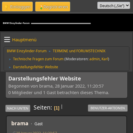
Einloggen
Registrieren
Hauptmenü
BMW Einzylinder-Forum
TERMINE und FORUMSTECHNIK
►
Technische Fragen zum Forum
(Moderatoren:
admin
,
Karl
)
►
Darstellungsfehler Website
►
Darstellungsfehler Website
Begonnen von brama, 28 Januar 2022, 11:20:57
0 Mitglieder und 1 Gast betrachten dieses Thema.
|
Seiten
1
BENUTZER-AKTIONEN
NACH UNTEN
brama
Gast
28 Januar 2022, 11:20:57