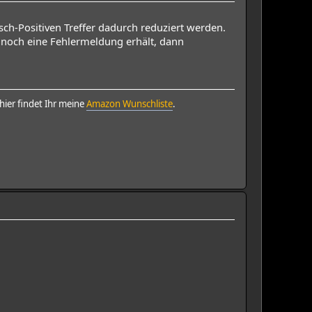
sch-Positiven Treffer dadurch reduziert werden.
 noch eine Fehlermeldung erhält, dann
ier findet Ihr meine
Amazon Wunschliste
.