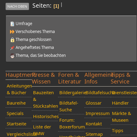
|
Seiten
1
NACH OBEN
Umfrage
Verschobenes Thema
Thema geschlossen
Angeheftetes Thema
Thema, das Sie beobachten
Hauptmenü
Presse &
Foren &
Allgemeine
Tipps &
Wissen
Literatur
Infos
Service
Anleitungen
& Bücher
Bauzeiten
Bildergalerie
Bildtafelsuche
Dienstleiste
&
Baureihe
Bildtafel-
Glossar
Händler
Stückzahlen
Suche
Specials
Impressum
Märkte &
Historisches
Forum:
Museen
Startseite
Kontakt
Liste der
Boxerforum
Tipps
BMW
Vergleichsliste
Sitemap
Handbücher