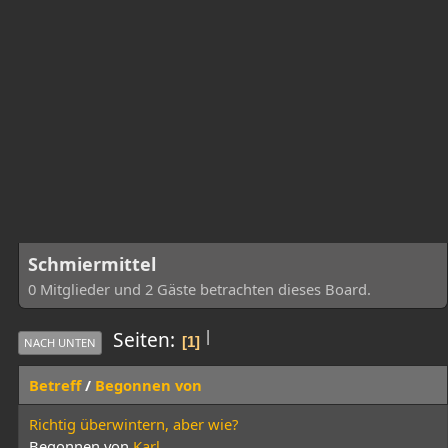
Schmiermittel
0 Mitglieder und 2 Gäste betrachten dieses Board.
|
Seiten
1
NACH UNTEN
Betreff
/
Begonnen von
Richtig überwintern, aber wie?
Begonnen von
Karl