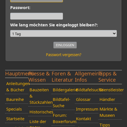
Passwort:
Wie lang möchten Sie eingeloggt bleiben?:
Passwort vergessen?
Hauptmenü
Presse &
Foren &
Allgemeine
Tipps &
Wissen
Literatur
Infos
Service
Anleitungen
& Bücher
Bauzeiten
Bildergalerie
Bildtafelsuche
Dienstleister
&
Baureihe
Bildtafel-
Glossar
Händler
Stückzahlen
Suche
Specials
Impressum
Märkte &
Historisches
Forum:
Museen
Startseite
Kontakt
Liste der
Boxerforum
Tipps