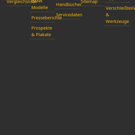
BMW
Vergleichsliste
Sitemap
Handbücher
Modelle
Verschleißteil
Servicedaten
&
Presseberichte
Werkzeuge
Prospekte
& Plakate