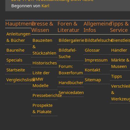
Begonnen von
Karl
Hauptmenü
Presse &
Foren &
Allgemeine
Tipps &
Wissen
Literatur
Infos
Service
Anleitungen
& Bücher
Bauzeiten
Bildergalerie
Bildtafelsuche
Dienstlei
&
Baureihe
Bildtafel-
Glossar
Händler
Stückzahlen
Suche
Specials
Impressum
Märkte &
Historisches
Forum:
Museen
Startseite
Kontakt
Liste der
Boxerforum
Tipps
BMW
Vergleichsliste
Sitemap
Handbücher
Modelle
Verschlei
Servicedaten
&
Presseberichte
Werkzeu
Prospekte
& Plakate