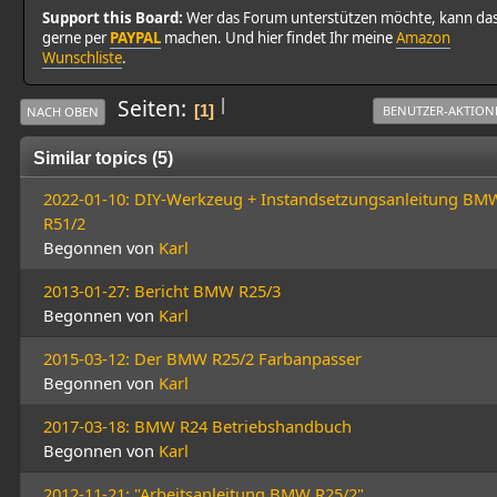
Support this Board:
Wer das Forum unterstützen möchte, kann da
gerne per
PAYPAL
machen. Und hier findet Ihr meine
Amazon
Wunschliste
.
|
Seiten
1
BENUTZER-AKTION
NACH OBEN
Similar topics (5)
2022-01-10: DIY-Werkzeug + Instandsetzungsanleitung BM
R51/2
Begonnen von
Karl
2013-01-27: Bericht BMW R25/3
Begonnen von
Karl
2015-03-12: Der BMW R25/2 Farbanpasser
Begonnen von
Karl
2017-03-18: BMW R24 Betriebshandbuch
Begonnen von
Karl
2012-11-21: "Arbeitsanleitung BMW R25/2"