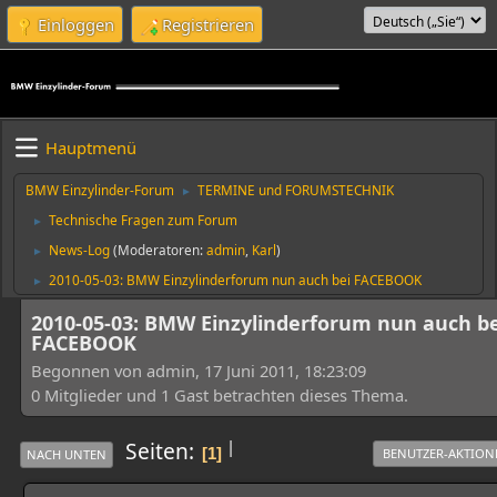
Einloggen
Registrieren
Hauptmenü
BMW Einzylinder-Forum
TERMINE und FORUMSTECHNIK
►
Technische Fragen zum Forum
►
News-Log
(Moderatoren:
admin
,
Karl
)
►
2010-05-03: BMW Einzylinderforum nun auch bei FACEBOOK
►
2010-05-03: BMW Einzylinderforum nun auch be
FACEBOOK
Begonnen von admin, 17 Juni 2011, 18:23:09
0 Mitglieder und 1 Gast betrachten dieses Thema.
|
Seiten
1
BENUTZER-AKTION
NACH UNTEN