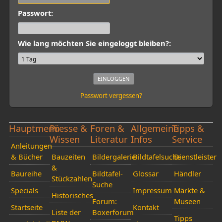
Passwort:
Wie lang möchten Sie eingeloggt bleiben?:
Passwort vergessen?
Hauptmenü
Presse &
Foren &
Allgemeine
Tipps &
Wissen
Literatur
Infos
Service
Anleitungen
& Bücher
Bauzeiten
Bildergalerie
Bildtafelsuche
Dienstleister
&
Baureihe
Bildtafel-
Glossar
Händler
Stückzahlen
Suche
Specials
Impressum
Märkte &
Historisches
Forum:
Museen
Startseite
Kontakt
Liste der
Boxerforum
Tipps