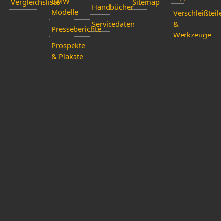
BMW
Vergleichsliste
Sitemap
Handbücher
Modelle
Verschleißteil
Servicedaten
&
Presseberichte
Werkzeuge
Prospekte
& Plakate