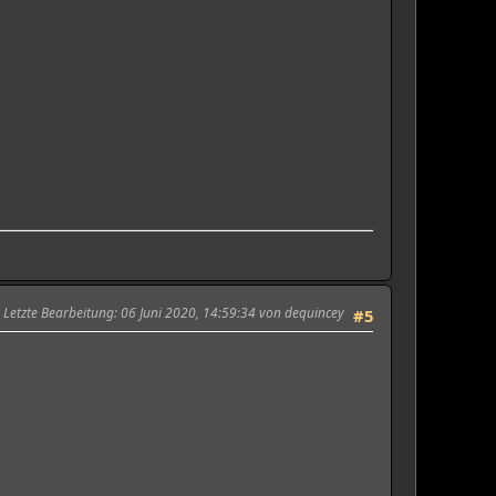
Letzte Bearbeitung
: 06 Juni 2020, 14:59:34 von dequincey
#5