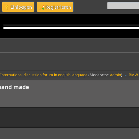
Einloggen
Registrieren
International discussion forum in english language
(Moderator:
admin
)
BMW R
►
 hand made