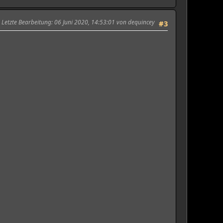
Letzte Bearbeitung
: 06 Juni 2020, 14:53:01 von dequincey
#3