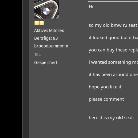
Hi
so my old bmw r2 seat 
Aktives Mitglied
it looked good but it 
Beiträge: 83
broooooummmm
you can buy these repl
BIO
i wanted something mo
Gespeichert
it has been around one 
hope you like it
please comment
here it is my old seat: