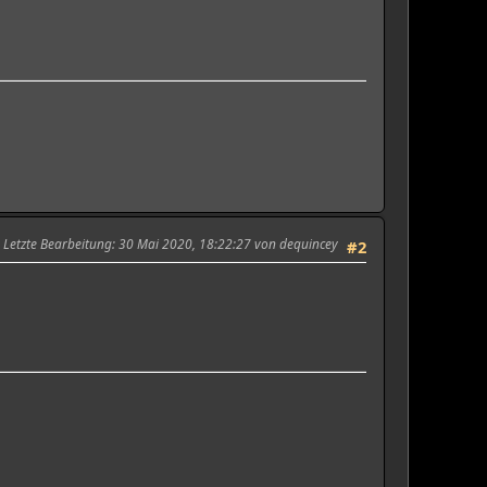
Letzte Bearbeitung
: 30 Mai 2020, 18:22:27 von dequincey
#2