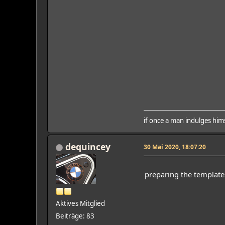
if once a man indulges hims
dequincey
30 Mai 2020, 18:07:20
preparing the template
Aktives Mitglied
Beiträge: 83