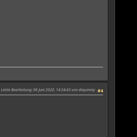
Letzte Bearbeitung
: 06 Juni 2020, 14:54:43 von dequincey
#4