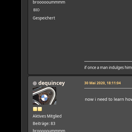
broooooummmm
BIO
Gespeichert
if once a man indulges hims
dequincey
30 Mai 2020, 18:11:04
now i need to learn how 
Aktives Mitglied
Beiträge: 83
broooooummmm