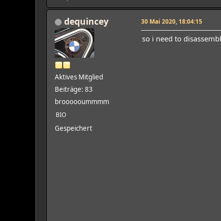
dequincey
30 Mai 2020, 18:04:15
so i need to disassemb
Aktives Mitglied
Beiträge: 83
broooooummmm
BIO
Gespeichert