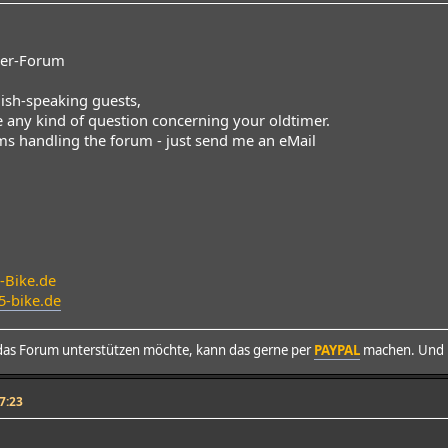
mer-Forum
glish-speaking guests,
re any kind of question concerning your oldtimer.
ms handling the forum - just send me an eMail
Bike.de
5-bike.de
as Forum unterstützen möchte, kann das gerne per
PAYPAL
machen. Und h
7:23