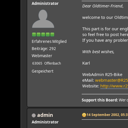
Administrator
Dear Oldtimer-Friend,
welcome to our Oldti
This part is for our en
so feel free to post he
If you have any proble
Erfahrenes Mitglied
Beiträge: 292
With best wishes,
Webmaster
Karl
63065
Offenbach
Gespeichert
WebAdmin R25-Bike
eMail:
webmaster@R25-
Website:
http://www.r2
Support this Board:
Wer d
admin
14 September 2002, 05:3
Administrator