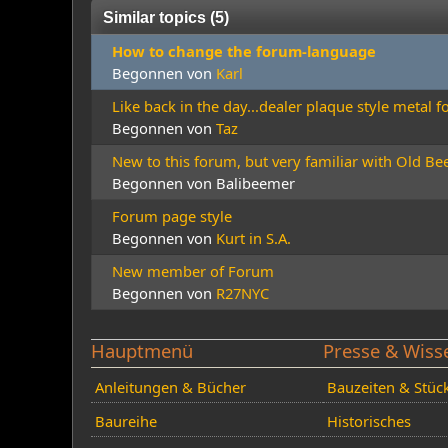
Similar topics (5)
How to change the forum-language
Begonnen von
Karl
Like back in the day...dealer plaque style metal 
Begonnen von
Taz
New to this forum, but very familiar with Old B
Begonnen von Balibeemer
Forum page style
Begonnen von
Kurt in S.A.
New member of Forum
Begonnen von
R27NYC
Hauptmenü
Presse & Wiss
Anleitungen & Bücher
Bauzeiten & Stüc
Baureihe
Historisches