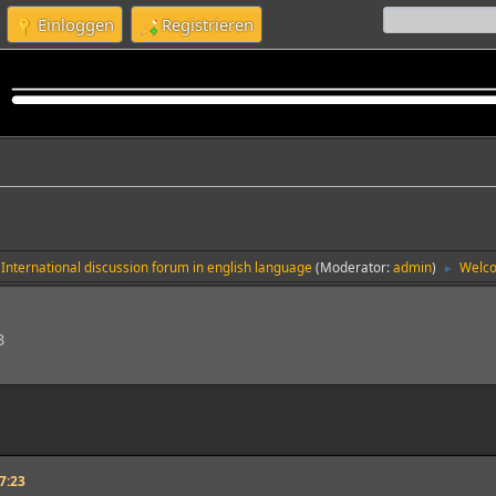
Einloggen
Registrieren
International discussion forum in english language
(Moderator:
admin
)
Welco
►
3
7:23