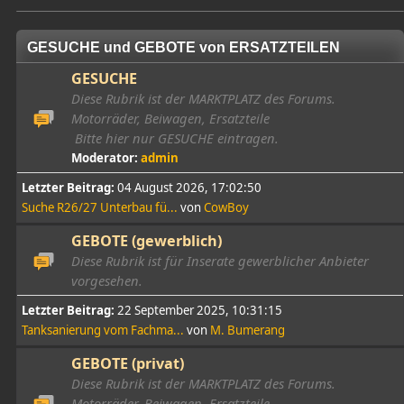
GESUCHE und GEBOTE von ERSATZTEILEN
GESUCHE
Diese Rubrik ist der MARKTPLATZ des Forums.
Motorräder, Beiwagen, Ersatzteile
Bitte hier nur GESUCHE eintragen.
Moderator:
admin
Letzter Beitrag:
04 August 2026, 17:02:50
Suche R26/27 Unterbau fü...
von
CowBoy
GEBOTE (gewerblich)
Diese Rubrik ist für Inserate gewerblicher Anbieter
vorgesehen.
Letzter Beitrag:
22 September 2025, 10:31:15
Tanksanierung vom Fachma...
von
M. Bumerang
GEBOTE (privat)
Diese Rubrik ist der MARKTPLATZ des Forums.
Motorräder, Beiwagen, Ersatzteile