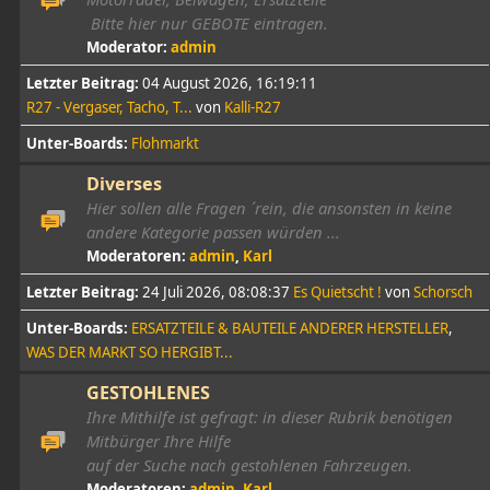
Bitte hier nur GEBOTE eintragen.
Moderator:
admin
Letzter Beitrag:
04 August 2026, 16:19:11
R27 - Vergaser, Tacho, T...
von
Kalli-R27
Unter-Boards
Flohmarkt
Diverses
Hier sollen alle Fragen ´rein, die ansonsten in keine
andere Kategorie passen würden ...
Moderatoren:
admin
,
Karl
Letzter Beitrag:
24 Juli 2026, 08:08:37
Es Quietscht !
von
Schorsch
Unter-Boards
ERSATZTEILE & BAUTEILE ANDERER HERSTELLER
WAS DER MARKT SO HERGIBT...
GESTOHLENES
Ihre Mithilfe ist gefragt: in dieser Rubrik benötigen
Mitbürger Ihre Hilfe
auf der Suche nach gestohlenen Fahrzeugen.
Moderatoren:
admin
,
Karl