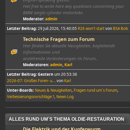
Feel free to write here any questions concerning your
BMW single cylinder motorbike.
Moderator:
admin
Letzter Beitrag:
29 Juli 2026, 15:40:05
R26 won't start
von
BSA Bob
Technische Fragen zum Forum
Hier finden Sie aktuelle Neuigkeiten, begleitende
Informationen und
anstehende Veränderungen im Forum..
Moderatoren:
admin
,
Karl
Letzter Beitrag:
Gestern
um 20:53:36
2026-07: Großes Foren- u...
von
Karl
Unter-Boards
Neues & Neuigkeiten
Fragen rund um´s Forum
Verbesserungsvorschläge ?
News-Log
ALLES RUND UM´S THEMA OLDIE-RESTAURATION
Die Elektrik und der Kupferwurm ...