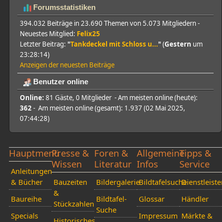
Forumsstatistiken
394.032 Beiträge in 23.690 Themen von 5.073 Mitgliedern -
Neuestes Mitglied:
Felix25
Letzter Beitrag:
"
Tankdeckel mit Schloss u...
"
(
Gestern
um
23:28:14)
Anzeigen der neuesten Beiträge
Benutzer online
Online:
81 Gäste, 0 Mitglieder - Am meisten online (heute):
362
- Am meisten online (gesamt): 1.937 (02 Mai 2025,
07:44:28)
Hauptmenü
Presse &
Foren &
Allgemeine
Tipps &
Wissen
Literatur
Infos
Service
Anleitungen
& Bücher
Bauzeiten
Bildergalerie
Bildtafelsuche
Dienstleiste
&
Baureihe
Bildtafel-
Glossar
Händler
Stückzahlen
Suche
Specials
Impressum
Märkte &
Historisches