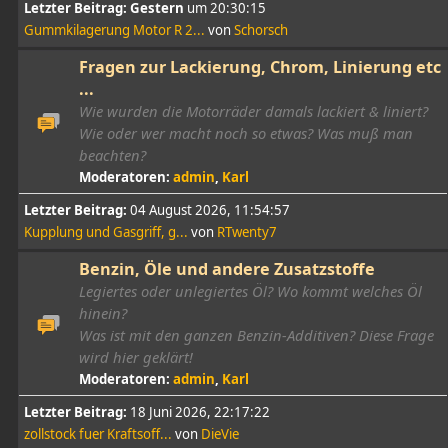
Letzter Beitrag:
Gestern
um 20:30:15
Gummkilagerung Motor R 2...
von
Schorsch
Fragen zur Lackierung, Chrom, Linierung etc
...
Wie wurden die Motorräder damals lackiert & liniert?
Wie oder wer macht noch so etwas? Was muß man
beachten?
Moderatoren:
admin
,
Karl
Letzter Beitrag:
04 August 2026, 11:54:57
Kupplung und Gasgriff, g...
von
RTwenty7
Benzin, Öle und andere Zusatzstoffe
Legiertes oder unlegiertes Öl? Wo kommt welches Öl
hinein?
Was ist mit den ganzen Benzin-Additiven? Diese Frage
wird hier geklärt!
Moderatoren:
admin
,
Karl
Letzter Beitrag:
18 Juni 2026, 22:17:22
zollstock fuer Kraftsoff...
von
DieVie