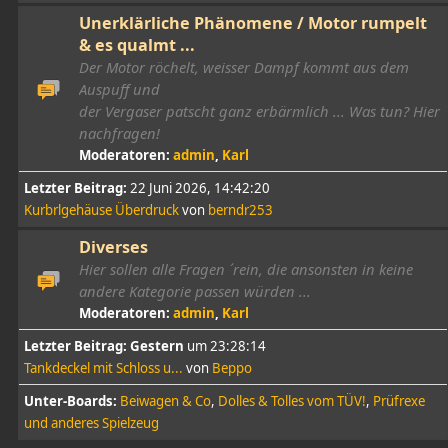
Unerklärliche Phänomene / Motor rumpelt
& es qualmt ...
Der Motor röchelt, weisser Dampf kommt aus dem
Auspuff und
der Vergaser patscht ganz erbärmlich ... Was tun? Hier
nachfragen!
Moderatoren:
admin
,
Karl
Letzter Beitrag:
22 Juni 2026, 14:42:20
Kurbrlgehäuse Überdruck
von
berndr253
Diverses
Hier sollen alle Fragen ´rein, die ansonsten in keine
andere Kategorie passen würden ...
Moderatoren:
admin
,
Karl
Letzter Beitrag:
Gestern
um 23:28:14
Tankdeckel mit Schloss u...
von
Beppo
Unter-Boards
Beiwagen & Co
Dolles & Tolles vom TÜV!
Prüfrexe
und anderes Spielzeug