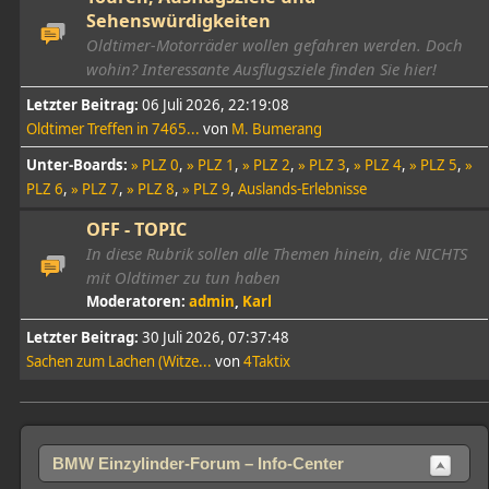
Sehenswürdigkeiten
Oldtimer-Motorräder wollen gefahren werden. Doch
wohin? Interessante Ausflugsziele finden Sie hier!
Letzter Beitrag:
06 Juli 2026, 22:19:08
Oldtimer Treffen in 7465...
von
M. Bumerang
Unter-Boards
» PLZ 0
» PLZ 1
» PLZ 2
» PLZ 3
» PLZ 4
» PLZ 5
»
PLZ 6
» PLZ 7
» PLZ 8
» PLZ 9
Auslands-Erlebnisse
OFF - TOPIC
In diese Rubrik sollen alle Themen hinein, die NICHTS
mit Oldtimer zu tun haben
Moderatoren:
admin
,
Karl
Letzter Beitrag:
30 Juli 2026, 07:37:48
Sachen zum Lachen (Witze...
von
4Taktix
BMW Einzylinder-Forum – Info-Center