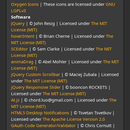
Oxygen Icons
| These icons are licensed under
GNU
LGPLv3
Software
JQuery
| © John Resig | Licensed under
The MIT
License (MIT)
hoverIntent
| © Brian Cherne | Licensed under
The
MIT License (MIT)
SCEditor
| © Sam Clarke | Licensed under
The MIT
License (MIT)
animaDrag
| © Abel Mohler | Licensed under
The MIT
License (MIT)
jQuery Custom Scrollbar
| © Maciej Zubala | Licensed
under
The MIT License (MIT)
jQuery Responsive Slider
| © booncon ROCKETS |
Licensed under
The MIT License (MIT)
At.js
| © chord.luo@gmail.com | Licensed under
The
MIT License (MIT)
HTML5 Desktop Notifications
| © Tsvetan Tsvetkov |
Licensed under
The Apache License Version 2.0
GAuth Code Generator/Validator
| © Chris Cornutt |