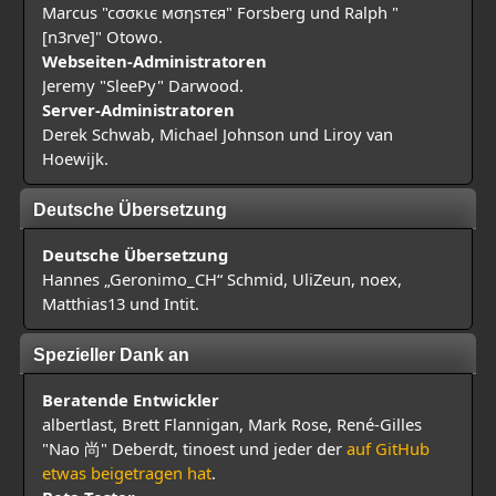
Marcus "cσσкιє мσηѕтєя" Forsberg und Ralph "
[n3rve]" Otowo.
Webseiten-Administratoren
Jeremy "SleePy" Darwood.
Server-Administratoren
Derek Schwab, Michael Johnson und Liroy van
Hoewijk.
Deutsche Übersetzung
Deutsche Übersetzung
Hannes „Geronimo_CH“ Schmid, UliZeun, noex,
Matthias13 und Intit.
Spezieller Dank an
Beratende Entwickler
albertlast, Brett Flannigan, Mark Rose, René-Gilles
"Nao 尚" Deberdt, tinoest und jeder der
auf GitHub
etwas beigetragen hat
.