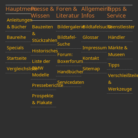
Hauptmenü
Presse &
Foren &
Allgemeine
Tipps &
Wissen
Literatur
Infos
Service
Anleitungen
& Bücher
Bauzeiten
Bildergalerie
Bildtafelsuche
Dienstleister
&
Baureihe
Bildtafel-
Glossar
Händler
Stückzahlen
Suche
Specials
Impressum
Märkte &
Historisches
Forum:
Museen
Startseite
Kontakt
Liste der
Boxerforum
Tipps
BMW
Vergleichsliste
Sitemap
Handbücher
Modelle
Verschleißteil
Servicedaten
&
Presseberichte
Werkzeuge
Prospekte
& Plakate