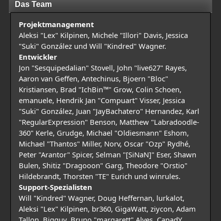
Das Team
Projektmanagement
Aleksi "Lex" Kilpinen, Michele "Illori" Davis, Jessica
"Suki" González und Will "Kindred" Wagner.
Entwickler
Jon "Sesquipedalian" Stovell, John "live627" Rayes,
Aaron van Geffen, Antechinus, Bjoern "Bloc"
Kristiansen, Brad "IchBin™" Grow, Colin Schoen,
emanuele, Hendrik Jan "Compuart" Visser, Jessica
"Suki" González, Juan "JayBachatero" Hernandez, Karl
"RegularExpression" Benson, Matthew "Labradoodle-
360" Kerle, Grudge, Michael "Oldiesmann" Eshom,
Michael "Thantos" Miller, Norv, Oscar "Ozp" Rydhé,
Peter "Arantor" Spicer, Selman "[SiNaN]" Eser, Shawn
Bulen, Shitiz "Dragooon" Garg, Theodore "Orstio"
Hildebrandt, Thorsten "TE" Eurich und winrules.
Support-Spezialisten
Will "Kindred" Wagner, Doug Heffernan, lurkalot,
Aleksi "Lex" Kilpinen, br360, GigaWatt, ziycon, Adam
Tallon, Bigguy, Bruno "margarett" Alves, CapadY,