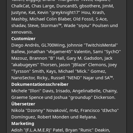
ChalkCat, Chas Large, Duncan85, gbsothere, JimM,
Justyne, Kat, Kevin "greyknight17" Hou, Krash,
Mashby, Michael Colin Blaber, Old Fossil, S-Ace,
shadav, Steve, Storman™, Wade "sησω" Poulsen und
xenovanis.
Customizer
Diego Andrés, GL700Wing, Johnnie "TwitchisMental"
Ballew, Jonathan "vbgamer45" Valentin, Sami "SychO"
Mazouz, Brannon "B" Hall, Gary M. Gadsdon, Jack
"akabugeyes" Thorsen, Jason "JBlaze" Clemons, Joey
"Tyrsson" Smith, Kays, Michael "Mick." Gomez,
NanoSector, Ricky., Russell "NEND" Najar und SA™.
Dokumentationsschreiber
Michele "Illori" Davis, Irisado, AngelinaBelle, Chainy,
Graeme Spence und Joshua "groundup" Dickerson.
Übersetzer
Nikola "Dzonny" Novaković, m4z, Francisco "d3vcho"
Domínguez, Robert Monden und Relyana.
Marketing
Adish "(F.L.A.M.E.R)" Patel, Bryan "Runic" Deakin,