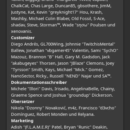
ChalkCat, Chas Large, Duncan85, gbsothere, JimM,
Justyne, Kat, Kevin "greyknight17" Hou, Krash,
Mashby, Michael Colin Blaber, Old Fossil, S-Ace,
shadav, Steve, Storman™, Wade "sησω" Poulsen und
xenovanis.
Customizer
Diego Andrés, GL700Wing, Johnnie "TwitchisMental"
Ballew, Jonathan "vbgamer45" Valentin, Sami "SychO"
Mazouz, Brannon "B" Hall, Gary M. Gadsdon, Jack
"akabugeyes" Thorsen, Jason "JBlaze" Clemons, Joey
"Tyrsson" Smith, Kays, Michael "Mick." Gomez,
NanoSector, Ricky., Russell "NEND" Najar und SA™.
Dokumentationsschreiber
Michele "Illori" Davis, Irisado, AngelinaBelle, Chainy,
Graeme Spence und Joshua "groundup" Dickerson.
Übersetzer
Nikola "Dzonny" Novaković, m4z, Francisco "d3vcho"
Domínguez, Robert Monden und Relyana.
Marketing
Adish "(F.L.A.M.E.R)" Patel, Bryan "Runic" Deakin,