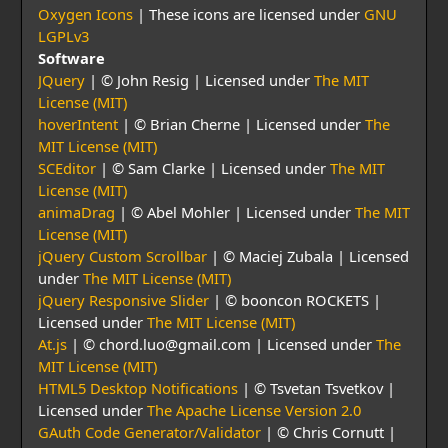
Oxygen Icons
| These icons are licensed under
GNU
LGPLv3
Software
JQuery
| © John Resig | Licensed under
The MIT
License (MIT)
hoverIntent
| © Brian Cherne | Licensed under
The
MIT License (MIT)
SCEditor
| © Sam Clarke | Licensed under
The MIT
License (MIT)
animaDrag
| © Abel Mohler | Licensed under
The MIT
License (MIT)
jQuery Custom Scrollbar
| © Maciej Zubala | Licensed
under
The MIT License (MIT)
jQuery Responsive Slider
| © booncon ROCKETS |
Licensed under
The MIT License (MIT)
At.js
| © chord.luo@gmail.com | Licensed under
The
MIT License (MIT)
HTML5 Desktop Notifications
| © Tsvetan Tsvetkov |
Licensed under
The Apache License Version 2.0
GAuth Code Generator/Validator
| © Chris Cornutt |