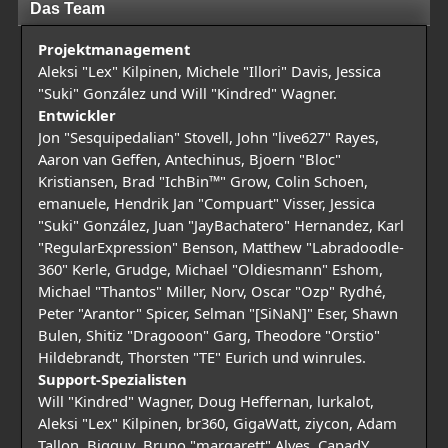
Das Team
Projektmanagement
Aleksi "Lex" Kilpinen, Michele "Illori" Davis, Jessica
"Suki" González und Will "Kindred" Wagner.
Entwickler
Jon "Sesquipedalian" Stovell, John "live627" Rayes,
Aaron van Geffen, Antechinus, Bjoern "Bloc"
Kristiansen, Brad "IchBin™" Grow, Colin Schoen,
emanuele, Hendrik Jan "Compuart" Visser, Jessica
"Suki" González, Juan "JayBachatero" Hernandez, Karl
"RegularExpression" Benson, Matthew "Labradoodle-
360" Kerle, Grudge, Michael "Oldiesmann" Eshom,
Michael "Thantos" Miller, Norv, Oscar "Ozp" Rydhé,
Peter "Arantor" Spicer, Selman "[SiNaN]" Eser, Shawn
Bulen, Shitiz "Dragooon" Garg, Theodore "Orstio"
Hildebrandt, Thorsten "TE" Eurich und winrules.
Support-Spezialisten
Will "Kindred" Wagner, Doug Heffernan, lurkalot,
Aleksi "Lex" Kilpinen, br360, GigaWatt, ziycon, Adam
Tallon, Bigguy, Bruno "margarett" Alves, CapadY,