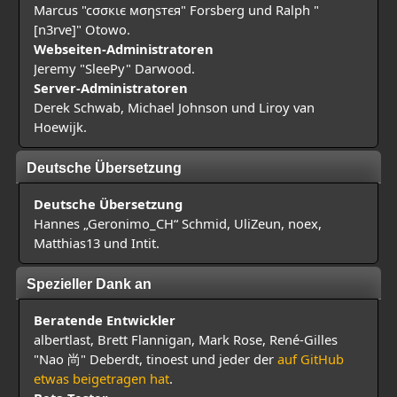
Marcus "cσσкιє мσηѕтєя" Forsberg und Ralph "
[n3rve]" Otowo.
Webseiten-Administratoren
Jeremy "SleePy" Darwood.
Server-Administratoren
Derek Schwab, Michael Johnson und Liroy van
Hoewijk.
Deutsche Übersetzung
Deutsche Übersetzung
Hannes „Geronimo_CH“ Schmid, UliZeun, noex,
Matthias13 und Intit.
Spezieller Dank an
Beratende Entwickler
albertlast, Brett Flannigan, Mark Rose, René-Gilles
"Nao 尚" Deberdt, tinoest und jeder der
auf GitHub
etwas beigetragen hat
.