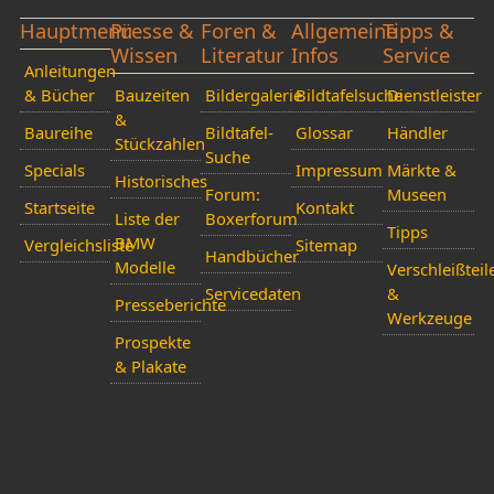
Hauptmenü
Presse &
Foren &
Allgemeine
Tipps &
Wissen
Literatur
Infos
Service
Anleitungen
& Bücher
Bauzeiten
Bildergalerie
Bildtafelsuche
Dienstleister
&
Baureihe
Bildtafel-
Glossar
Händler
Stückzahlen
Suche
Specials
Impressum
Märkte &
Historisches
Forum:
Museen
Startseite
Kontakt
Liste der
Boxerforum
Tipps
BMW
Vergleichsliste
Sitemap
Handbücher
Modelle
Verschleißteil
Servicedaten
&
Presseberichte
Werkzeuge
Prospekte
& Plakate