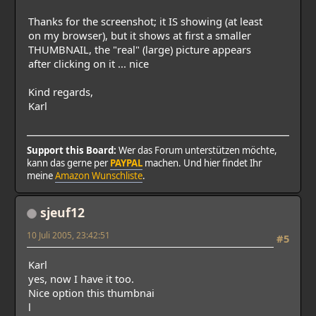
Thanks for the screenshot; it IS showing (at least
on my browser), but it shows at first a smaller
THUMBNAIL, the "real" (large) picture appears
after clicking on it ... nice
Kind regards,
Karl
Support this Board:
Wer das Forum unterstützen möchte,
kann das gerne per
PAYPAL
machen. Und hier findet Ihr
meine
Amazon Wunschliste
.
sjeuf12
10 Juli 2005, 23:42:51
#5
Karl
yes, now I have it too.
Nice option this thumbnai
l