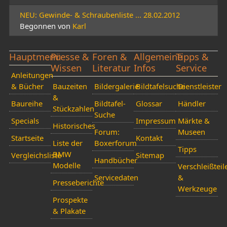
NEU: Gewinde- & Schraubenliste ... 28.02.2012
Begonnen von
Karl
Hauptmenü
Presse &
Foren &
Allgemeine
Tipps &
Wissen
Literatur
Infos
Service
Anleitungen
& Bücher
Bauzeiten
Bildergalerie
Bildtafelsuche
Dienstleister
&
Baureihe
Bildtafel-
Glossar
Händler
Stückzahlen
Suche
Specials
Impressum
Märkte &
Historisches
Forum:
Museen
Startseite
Kontakt
Liste der
Boxerforum
Tipps
BMW
Vergleichsliste
Sitemap
Handbücher
Modelle
Verschleißteil
Servicedaten
&
Presseberichte
Werkzeuge
Prospekte
& Plakate