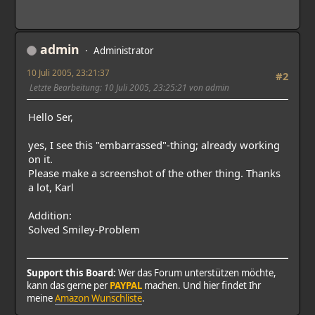
admin
Administrator
10 Juli 2005, 23:21:37
#2
Letzte Bearbeitung
: 10 Juli 2005, 23:25:21 von admin
Hello Ser,
yes, I see this "embarrassed"-thing; already working
on it.
Please make a screenshot of the other thing. Thanks
a lot, Karl
Addition:
Solved Smiley-Problem
Support this Board:
Wer das Forum unterstützen möchte,
kann das gerne per
PAYPAL
machen. Und hier findet Ihr
meine
Amazon Wunschliste
.