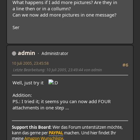
What happens if I add more pictures? Are they in
a line then or in a collumn?
Can we now add more pictures in one message?
Ser
admin
Administrator
10 Juli 2005, 23:45:58
#6
Letzte Bearbeitung
: 10 Juli 2005, 23:49:44 von admin
Well, just try it
Addition:
PS.: I tried it; it seems you can now add FOUR
attachments in one step ...
Support this Board:
Wer das Forum unterstützen möchte,
kann das gerne per
PAYPAL
machen. Und hier findet Ihr
meine
Amazon Wunschliste
.