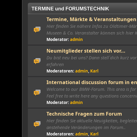
TERMINE und FORUMSTECHNIK
Termine, Märkte & Veranstaltungen
Hier finden Sie nähere Infos zu Oldtimer-Mä
Museen & Co. Veranstalter können sich hier
Moderator:
admin
Neumitglieder stellen sich vor...
Du bist neu bei uns? Dann stell´dich kurz vo
erfahren
Moderatoren:
admin
,
Karl
International discussion forum in e
Welcome to our BMW-Forum. This area is for 
Feel free to write here any questions conce
Moderator:
admin
Technische Fragen zum Forum
Hier finden Sie aktuelle Neuigkeiten, beglei
anstehende Veränderungen im Forum..
Moderatoren:
admin
,
Karl