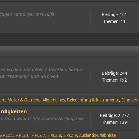
nötigen Mitbürger Ihre Hilfe
Beiträge: 161
.
Themen: 11
llten Fragen und deren Antworten. Kuriose
Beiträge: 244
ist "read-only" und wird von
Themen: 192
rom
Motor & Getriebe
Allgemeines
Beleuchtung & Instrumente
Schmierm
rdigkeiten
Beiträge: 2.277
. Doch wohin? Interessante Ausflugsziele
Themen: 139
» PLZ 5
» PLZ 6
» PLZ 7
» PLZ 8
» PLZ 9
Auslands-Erlebnisse