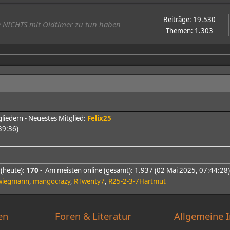
Beiträge: 19.530
ie NICHTS mit Oldtimer zu tun haben
Themen: 1.303
iedern - Neuestes Mitglied:
Felix25
39:36)
 (heute):
170
- Am meisten online (gesamt): 1.937 (02 Mai 2025, 07:44:28)
wiegmann
,
mangocrazy
,
RTwenty7
,
R25-2-3-7Hartmut
en
Foren & Literatur
Allgemeine I