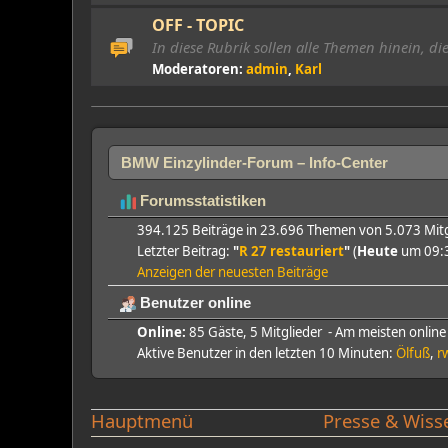
OFF - TOPIC
In diese Rubrik sollen alle Themen hinein, d
Moderatoren:
admin
,
Karl
BMW Einzylinder-Forum – Info-Center
Forumsstatistiken
394.125 Beiträge in 23.696 Themen von 5.073 Mitgl
Letzter Beitrag:
"
R 27 restauriert
"
(
Heute
um 09:
Anzeigen der neuesten Beiträge
Benutzer online
Online:
85 Gäste, 5 Mitglieder - Am meisten online
Aktive Benutzer in den letzten 10 Minuten:
Ölfuß
,
r
Hauptmenü
Presse & Wiss