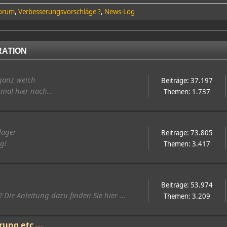
Forum
Verbesserungsvorschläge ?
News-Log
RATION
ganz weich
Beiträge: 37.197
mal hier nach...
Themen: 1.737
lager
Beiträge: 73.805
ig!
Themen: 3.417
Beiträge: 53.974
 Die Anleitung dazu finden Sie hier ...
Themen: 3.209
ung etc ...