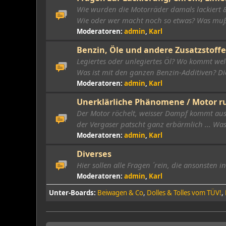
Wie wurden die Motorräder damals lackiert & 
Wie oder wer macht noch so etwas? Was mu
Moderatoren:
admin
,
Karl
Benzin, Öle und andere Zusatzstoffe
Legiertes oder unlegiertes Öl? Wo kommt wel
Was ist mit den ganzen Benzin-Additiven? Die
Moderatoren:
admin
,
Karl
Unerklärliche Phänomene / Motor ru
Der Motor röchelt, weisser Dampf kommt au
der Vergaser patscht ganz erbärmlich ... Wa
Moderatoren:
admin
,
Karl
Diverses
Hier sollen alle Fragen ´rein, die ansonsten 
Moderatoren:
admin
,
Karl
Unter-Boards
Beiwagen & Co
Dolles & Tolles vom TÜV!