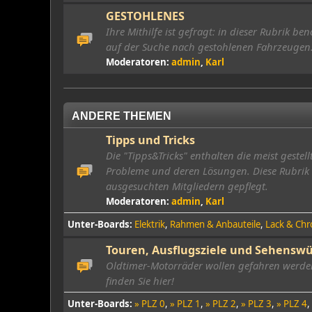
GESTOHLENES
Ihre Mithilfe ist gefragt: in dieser Rubrik be
auf der Suche nach gestohlenen Fahrzeugen
Moderatoren:
admin
,
Karl
ANDERE THEMEN
Tipps und Tricks
Die "Tipps&Tricks" enthalten die meist geste
Probleme und deren Lösungen. Diese Rubrik 
ausgesuchten Mitgliedern gepflegt.
Moderatoren:
admin
,
Karl
Unter-Boards
Elektrik
Rahmen & Anbauteile
Lack & Ch
Touren, Ausflugsziele und Sehenswü
Oldtimer-Motorräder wollen gefahren werden
finden Sie hier!
Unter-Boards
» PLZ 0
» PLZ 1
» PLZ 2
» PLZ 3
» PLZ 4