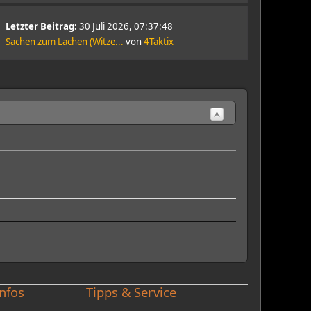
Letzter Beitrag:
30 Juli 2026, 07:37:48
Sachen zum Lachen (Witze...
von
4Taktix
nfos
Tipps & Service