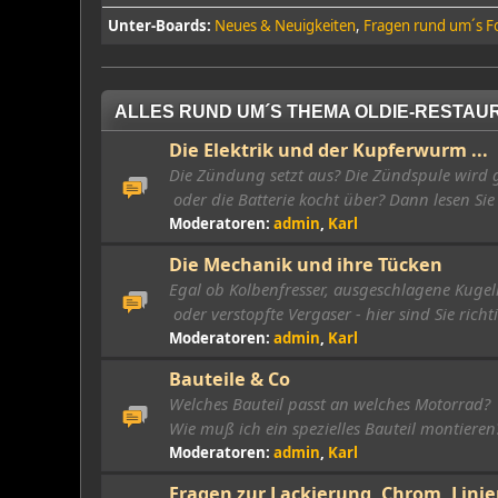
Unter-Boards
Neues & Neuigkeiten
Fragen rund um´s 
ALLES RUND UM´S THEMA OLDIE-RESTAU
Die Elektrik und der Kupferwurm ...
Die Zündung setzt aus? Die Zündspule wird 
oder die Batterie kocht über? Dann lesen Sie 
Moderatoren:
admin
,
Karl
Die Mechanik und ihre Tücken
Egal ob Kolbenfresser, ausgeschlagene Kugel
oder verstopfte Vergaser - hier sind Sie richt
Moderatoren:
admin
,
Karl
Bauteile & Co
Welches Bauteil passt an welches Motorrad?
Wie muß ich ein spezielles Bauteil montieren?
Moderatoren:
admin
,
Karl
Fragen zur Lackierung, Chrom, Linier