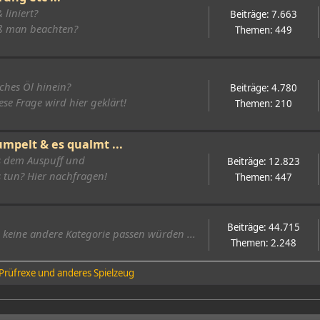
liniert?
Beiträge: 7.663
ß man beachten?
Themen: 449
ches Öl hinein?
Beiträge: 4.780
se Frage wird hier geklärt!
Themen: 210
mpelt & es qualmt ...
s dem Auspuff und
Beiträge: 12.823
s tun? Hier nachfragen!
Themen: 447
Beiträge: 44.715
in keine andere Kategorie passen würden ...
Themen: 2.248
Prüfrexe und anderes Spielzeug