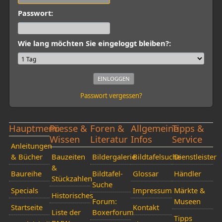
Passwort:
Wie lang möchten Sie eingeloggt bleiben?:
Passwort vergessen?
Hauptmenü
Presse &
Foren &
Allgemeine
Tipps &
Wissen
Literatur
Infos
Service
Anleitungen
& Bücher
Bauzeiten
Bildergalerie
Bildtafelsuche
Dienstleister
&
Baureihe
Bildtafel-
Glossar
Händler
Stückzahlen
Suche
Specials
Impressum
Märkte &
Historisches
Forum:
Museen
Startseite
Kontakt
Liste der
Boxerforum
Tipps