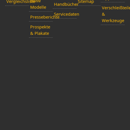
BMW
Vergleichsliste
Sitemap
Handbücher
Modelle
Verschleißteil
Servicedaten
&
Presseberichte
Werkzeuge
Prospekte
& Plakate