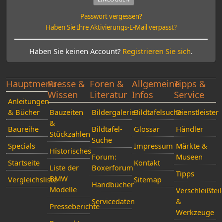
Passwort vergessen?
Haben Sie Ihre Aktivierungs-E-Mail verpasst?
Haben Sie keinen Account?
Registrieren Sie sich
.
Hauptmenü
Presse &
Foren &
Allgemeine
Tipps &
Wissen
Literatur
Infos
Service
Anleitungen
& Bücher
Bauzeiten
Bildergalerie
Bildtafelsuche
Dienstleister
&
Baureihe
Bildtafel-
Glossar
Händler
Stückzahlen
Suche
Specials
Impressum
Märkte &
Historisches
Forum:
Museen
Startseite
Kontakt
Liste der
Boxerforum
Tipps
BMW
Vergleichsliste
Sitemap
Handbücher
Modelle
Verschleißtei
Servicedaten
&
Presseberichte
Werkzeuge