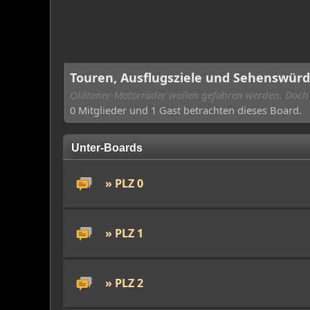
Touren, Ausflugsziele und Sehenswürd
Oldtimer-Motorräder wollen gefahren werden. Doch wo
0 Mitglieder und 1 Gast betrachten dieses Board.
Unter-Boards
» PLZ 0
» PLZ 1
» PLZ 2