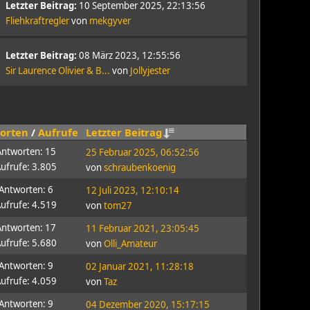
Letzter Beitrag:
10 September 2025, 22:13:56
Fliehkraftregler
von
mekgyver
Letzter Beitrag:
08 März 2023, 12:55:56
Sir Laurence Olivier & B...
von
Jollyjester
orten
/
Aufrufe
Letzter Beitrag
Antworten: 15
25 Februar 2025, 06:52:56
ufrufe: 3.805
von
schraubenkoenig
Antworten: 6
12 Juli 2023, 12:10:14
ufrufe: 4.519
von
tom27
Antworten: 17
11 Februar 2021, 23:05:45
ufrufe: 5.680
von
Olli_Amateur
Antworten: 9
02 Januar 2021, 11:28:18
ufrufe: 4.059
von
Taz
Antworten: 9
04 Dezember 2020, 15:17:15