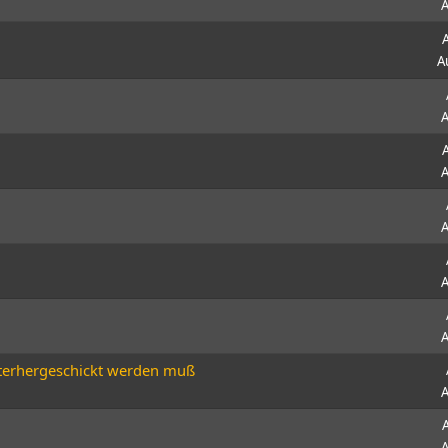
A
A
A
A
A
A
A
hinterhergeschickt werden muß
A
A