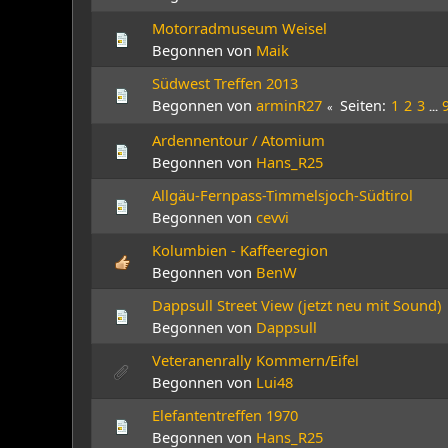
Motorradmuseum Weisel
Begonnen von
Maik
Südwest Treffen 2013
Begonnen von
arminR27
Seiten
1
2
3
...
Ardennentour / Atomium
Begonnen von
Hans_R25
Allgäu-Fernpass-Timmelsjoch-Südtirol
Begonnen von
cevvi
Kolumbien - Kaffeeregion
Begonnen von
BenW
Dappsull Street View (jetzt neu mit Sound)
Begonnen von
Dappsull
Veteranenrally Kommern/Eifel
Begonnen von
Lui48
Elefantentreffen 1970
Begonnen von
Hans_R25