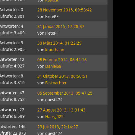
von
Rawost
Antworten: 0
28 November 2015, 09:53:42
ufrufe: 2.801
von FietePF
Antworten: 4
31 Januar 2015, 17:28:37
ufrufe: 3.409
von FietePF
Antworten: 3
30 März 2014, 01:22:29
ufrufe: 2.905
von
krauthahn
Antworten: 12
08 Februar 2014, 08:44:18
ufrufe: 4.927
von
Daniel68
Antworten: 8
31 Oktober 2013, 06:50:51
ufrufe: 3.816
von
Fastnachter
Antworten: 47
05 September 2013, 05:47:25
ufrufe: 8.753
von guest474
Antworten: 22
27 August 2013, 13:31:43
ufrufe: 6.599
von
Hans_R25
ntworten: 146
23 Juli 2013, 22:14:27
ufrufe: 22.873
von guest474