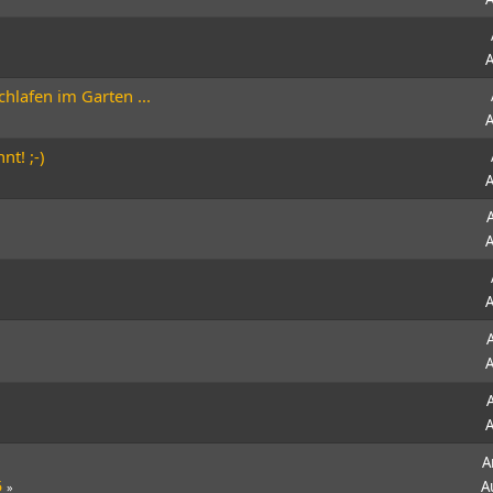
A
chlafen im Garten ...
A
t! ;-)
A
A
A
A
A
A
5
A