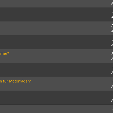
A
A
A
A
mmer?
A
A
ch für Motorräder?
A
A