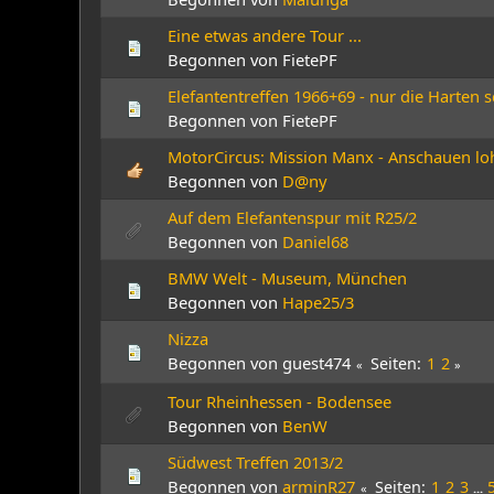
Eine etwas andere Tour ...
Begonnen von FietePF
Elefantentreffen 1966+69 - nur die Harten s
Begonnen von FietePF
MotorCircus: Mission Manx - Anschauen lohn
Begonnen von
D@ny
Auf dem Elefantenspur mit R25/2
Begonnen von
Daniel68
BMW Welt - Museum, München
Begonnen von
Hape25/3
Nizza
Begonnen von guest474
Seiten
1
2
Tour Rheinhessen - Bodensee
Begonnen von
BenW
Südwest Treffen 2013/2
Begonnen von
arminR27
Seiten
1
2
3
...