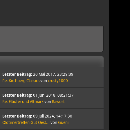
Letzter Beitrag:
20 Mai 2017, 23:29:39
Re: Kirchberg Classics
von
crusty1000
Letzter Beitrag:
01 Juni 2018, 08:21:37
Re: Elbufer und Altmark
von
Rawost
Letzter Beitrag:
09 Juli 2024, 14:17:30
Oldtimertreffen Gut Oest...
von
Gueni