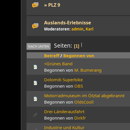
» PLZ 9
Auslands-Erlebnisse
Moderatoren:
admin
,
Karl
|
Seiten
1
NACH UNTEN
Betreff
/
Begonnen von
<Grünes Band
Begonnen von
M. Bumerang
Dolomiti Superbike
Begonnen von
OBS
Motorradmuseum im Ötztal abgebrannt
Begonnen von
OldsCool!
Drei-Länderausfahrt
Begonnen von
Dirkfr
Industrie und Kultur