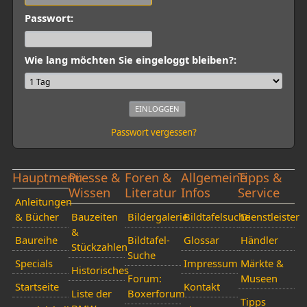
Passwort:
Wie lang möchten Sie eingeloggt bleiben?:
Passwort vergessen?
Hauptmenü
Presse &
Foren &
Allgemeine
Tipps &
Wissen
Literatur
Infos
Service
Anleitungen
& Bücher
Bauzeiten
Bildergalerie
Bildtafelsuche
Dienstleister
&
Baureihe
Bildtafel-
Glossar
Händler
Stückzahlen
Suche
Specials
Impressum
Märkte &
Historisches
Forum:
Museen
Startseite
Kontakt
Liste der
Boxerforum
Tipps