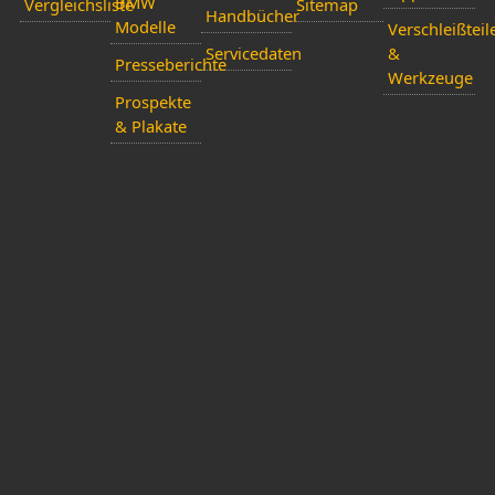
BMW
Vergleichsliste
Sitemap
Handbücher
Modelle
Verschleißteil
Servicedaten
&
Presseberichte
Werkzeuge
Prospekte
& Plakate