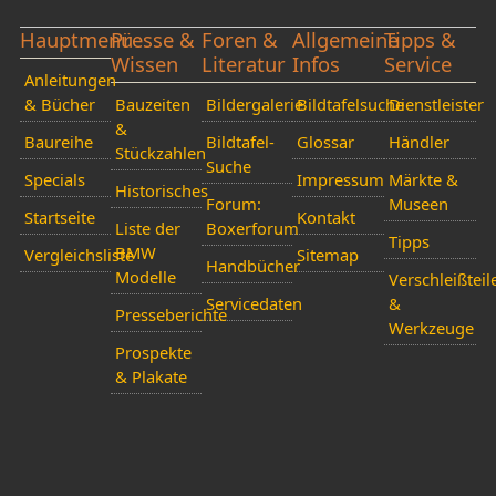
Hauptmenü
Presse &
Foren &
Allgemeine
Tipps &
Wissen
Literatur
Infos
Service
Anleitungen
& Bücher
Bauzeiten
Bildergalerie
Bildtafelsuche
Dienstleister
&
Baureihe
Bildtafel-
Glossar
Händler
Stückzahlen
Suche
Specials
Impressum
Märkte &
Historisches
Forum:
Museen
Startseite
Kontakt
Liste der
Boxerforum
Tipps
BMW
Vergleichsliste
Sitemap
Handbücher
Modelle
Verschleißteil
Servicedaten
&
Presseberichte
Werkzeuge
Prospekte
& Plakate