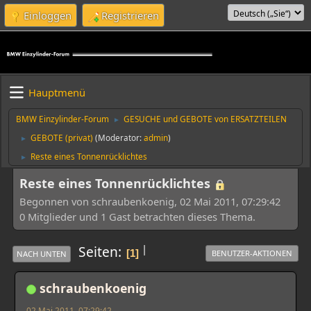
Einloggen
Registrieren
Hauptmenü
BMW Einzylinder-Forum
GESUCHE und GEBOTE von ERSATZTEILEN
►
GEBOTE (privat)
(Moderator:
admin
)
►
Reste eines Tonnenrücklichtes
►
Reste eines Tonnenrücklichtes
Begonnen von schraubenkoenig, 02 Mai 2011, 07:29:42
0 Mitglieder und 1 Gast betrachten dieses Thema.
|
Seiten
1
BENUTZER-AKTIONEN
NACH UNTEN
schraubenkoenig
02 Mai 2011, 07:29:42