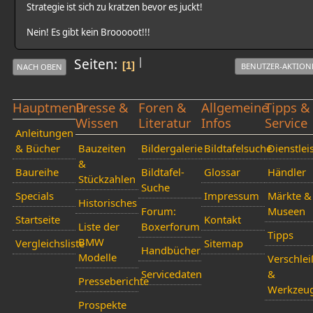
Strategie ist sich zu kratzen bevor es juckt!
Nein! Es gibt kein Brooooot!!!
|
Seiten
1
BENUTZER-AKTION
NACH OBEN
Hauptmenü
Presse &
Foren &
Allgemeine
Tipps &
Wissen
Literatur
Infos
Service
Anleitungen
& Bücher
Bauzeiten
Bildergalerie
Bildtafelsuche
Dienstlei
&
Baureihe
Bildtafel-
Glossar
Händler
Stückzahlen
Suche
Specials
Impressum
Märkte &
Historisches
Forum:
Museen
Startseite
Kontakt
Liste der
Boxerforum
Tipps
BMW
Vergleichsliste
Sitemap
Handbücher
Modelle
Verschlei
Servicedaten
&
Presseberichte
Werkzeu
Prospekte