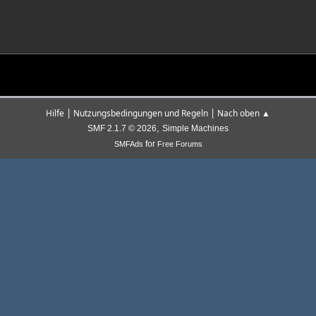
|
|
Hilfe
Nutzungsbedingungen und Regeln
Nach oben ▲
,
SMF 2.1.7 © 2026
Simple Machines
for
SMFAds
Free Forums