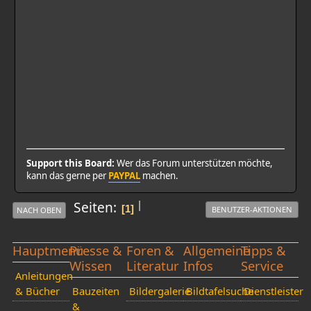
Support this Board:
Wer das Forum unterstützen möchte,
kann das gerne per
PAYPAL
machen.
|
Seiten
1
BENUTZER-AKTIONEN
NACH OBEN
Hauptmenü
Presse &
Foren &
Allgemeine
Tipps &
Wissen
Literatur
Infos
Service
Anleitungen
& Bücher
Bauzeiten
Bildergalerie
Bildtafelsuche
Dienstleister
&