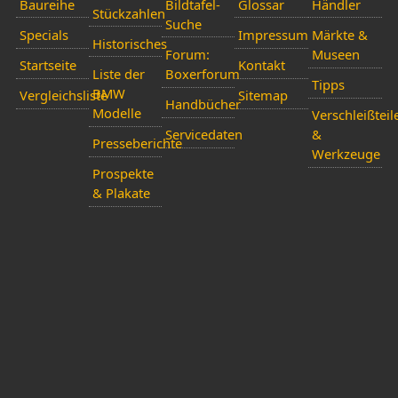
Baureihe
Bildtafel-
Glossar
Händler
Stückzahlen
Suche
Specials
Impressum
Märkte &
Historisches
Forum:
Museen
Startseite
Kontakt
Liste der
Boxerforum
Tipps
BMW
Vergleichsliste
Sitemap
Handbücher
Modelle
Verschleißteil
Servicedaten
&
Presseberichte
Werkzeuge
Prospekte
& Plakate