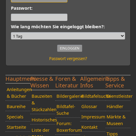
Passwort:
Wie lang möchten Sie eingeloggt bleiben?:
Passwort vergessen?
Hauptmenü
Presse &
Foren &
Allgemeine
Tipps &
Wissen
Literatur
Infos
Service
Anleitungen
& Bücher
Bauzeiten
Bildergalerie
Bildtafelsuche
Dienstleister
&
Baureihe
Bildtafel-
Glossar
Händler
Stückzahlen
Suche
Specials
Impressum
Märkte &
Historisches
Forum:
Museen
Startseite
Kontakt
Liste der
Boxerforum
Tipps