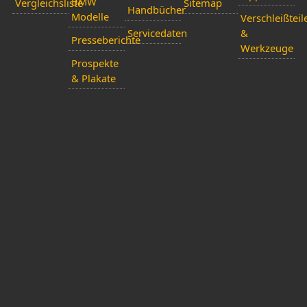
BMW
Vergleichsliste
Sitemap
Handbücher
Modelle
Verschleißteil
Servicedaten
&
Presseberichte
Werkzeuge
Prospekte
& Plakate