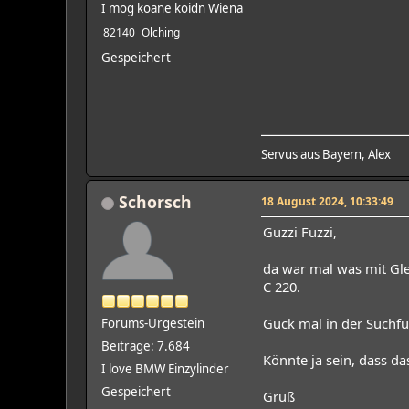
I mog koane koidn Wiena
82140
Olching
Gespeichert
Servus aus Bayern, Alex
Schorsch
18 August 2024, 10:33:49
Guzzi Fuzzi,
da war mal was mit Glei
C 220.
Guck mal in der Suchfun
Forums-Urgestein
Beiträge: 7.684
Könnte ja sein, dass das
I love BMW Einzylinder
Gespeichert
Gruß