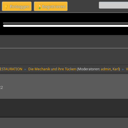
Einloggen
Registrieren
RESTAURATION
Die Mechanik und ihre Tücken
(Moderatoren:
admin
,
Karl
)
V
►
►
22