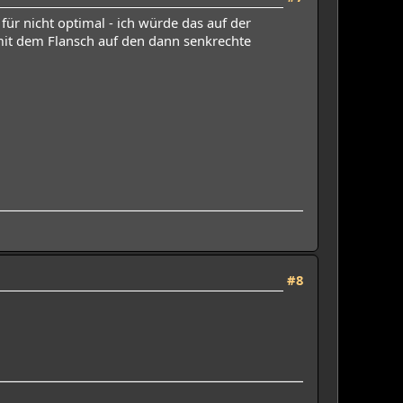
ür nicht optimal - ich würde das auf der
mit dem Flansch auf den dann senkrechte
#8