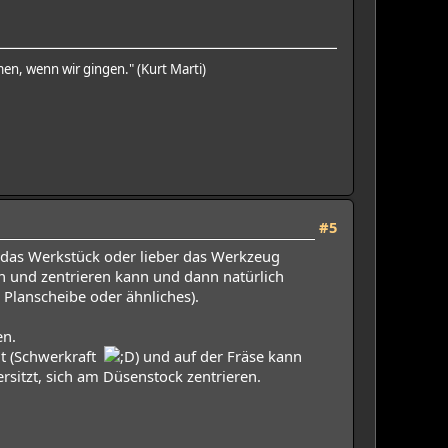
en, wenn wir gingen." (Kurt Marti)
#5
t das Werkstück oder lieber das Werkzeug
n und zentrieren kann und dann natürlich
Planscheibe oder ähnliches).
en.
gt (Schwerkraft
) und auf der Fräse kann
rsitzt, sich am Düsenstock zentrieren.