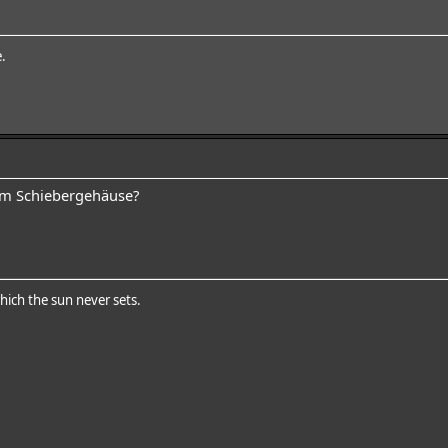
e.
lem Schiebergehäuse?
hich the sun never sets.