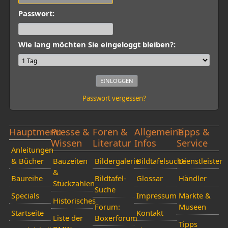
Passwort:
Wie lang möchten Sie eingeloggt bleiben?:
Passwort vergessen?
Hauptmenü
Presse &
Foren &
Allgemeine
Tipps &
Wissen
Literatur
Infos
Service
Anleitungen
& Bücher
Bauzeiten
Bildergalerie
Bildtafelsuche
Dienstleister
&
Baureihe
Bildtafel-
Glossar
Händler
Stückzahlen
Suche
Specials
Impressum
Märkte &
Historisches
Forum:
Museen
Startseite
Kontakt
Liste der
Boxerforum
Tipps