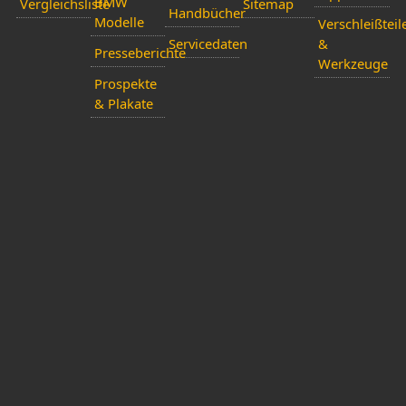
BMW
Vergleichsliste
Sitemap
Handbücher
Modelle
Verschleißteil
Servicedaten
&
Presseberichte
Werkzeuge
Prospekte
& Plakate