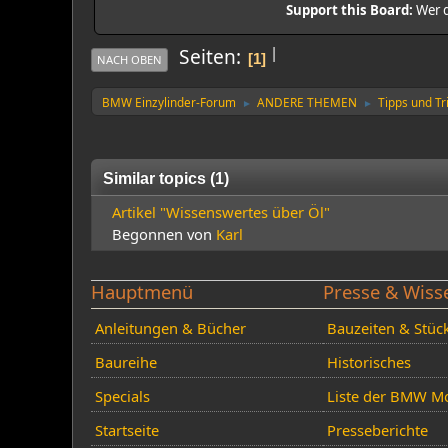
Support this Board:
Wer d
|
Seiten
1
NACH OBEN
BMW Einzylinder-Forum
ANDERE THEMEN
Tipps und Tr
►
►
Similar topics (1)
Artikel "Wissenswertes über Öl"
Begonnen von
Karl
Hauptmenü
Presse & Wiss
Anleitungen & Bücher
Bauzeiten & Stüc
Baureihe
Historisches
Specials
Liste der BMW Mo
Startseite
Presseberichte