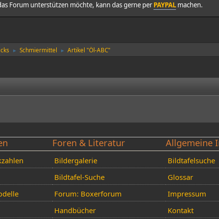
as Forum unterstützen möchte, kann das gerne per
PAYPAL
machen.
icks
Schmiermittel
Artikel "Öl-ABC"
►
►
en
Foren & Literatur
Allgemeine I
kzahlen
Bildergalerie
Bildtafelsuche
Bildtafel-Suche
Glossar
delle
Forum: Boxerforum
Impressum
Handbücher
Kontakt