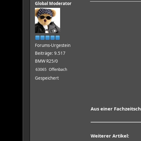
Global Moderator
Forums-Urgestein
Beiträge: 9.517
BMW R25/0
63065
Offenbach
Gespeichert
Aus einer Fachzeitsch
Weiterer Artikel: