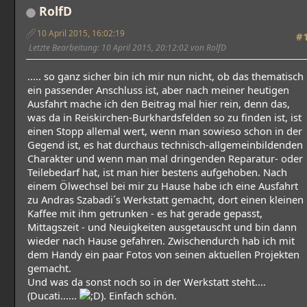
RolfD
10 April 2015, 16:02:19
#
Letzte Bearbeitung
: 10 April 2015, 20:12:02 von RolfD
..... so ganz sicher bin ich mir nun nicht, ob das thematisch
ein passender Anschluss ist, aber nach meiner heutigen
Ausfahrt mache ich den Beitrag mal hier rein, denn das,
was da in Reiskirchen-Burkhardsfelden so zu finden ist, ist
einen Stopp allemal wert, wenn man sowieso schon in der
Gegend ist, es hat durchaus technisch-allgemeinbildenden
Charakter und wenn man mal dringenden Reparatur- oder
Teilebedarf hat, ist man hier bestens aufgehoben. Nach
einem Ölwechsel bei mir zu Hause habe ich eine Ausfahrt
zu Andras Szabadi´s Werkstatt gemacht, dort einen kleinen
Kaffee mit ihm getrunken - es hat gerade gepasst,
Mittagszeit - und Neuigkeiten ausgetauscht und bin dann
wieder nach Hause gefahren. Zwischendurch hab ich mit
dem Handy ein paar Fotos von seinen aktuellen Projekten
gemacht.
Und was da sonst noch so in der Werkstatt steht....
(Ducati......
). Einfach schön.