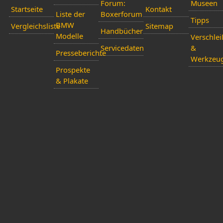
Forum:
Museen
Startseite
Kontakt
Liste der
Boxerforum
Tipps
BMW
Vergleichsliste
Sitemap
Handbücher
Modelle
Verschlei
Servicedaten
&
Presseberichte
Werkzeu
Prospekte
& Plakate