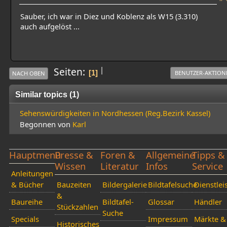
Sauber, ich war in Diez und Koblenz als W15 (3.310)
auch aufgelöst ...
|
Seiten
1
BENUTZER-AKTION
NACH OBEN
Similar topics (1)
Sehenswürdigkeiten in Nordhessen (Reg.Bezirk Kassel)
Begonnen von
Karl
Hauptmenü
Presse &
Foren &
Allgemeine
Tipps &
Wissen
Literatur
Infos
Service
Anleitungen
& Bücher
Bauzeiten
Bildergalerie
Bildtafelsuche
Dienstlei
&
Baureihe
Bildtafel-
Glossar
Händler
Stückzahlen
Suche
Specials
Impressum
Märkte &
Historisches