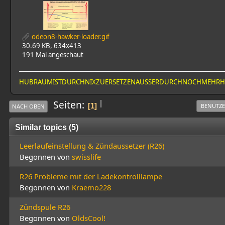
odeon8-hawker-loader.gif
30.69 KB, 634x413
191 Mal angeschaut
HUBRAUMISTDURCHNIXZUERSETZENAUSSERDURCHNOCHMEHR
|
Seiten
1
BENUTZE
NACH OBEN
Similar topics (5)
Leerlaufeinstellung & Zündaussetzer (R26)
Begonnen von
swisslife
R26 Probleme mit der Ladekontrolllampe
Begonnen von
Kraemo228
Zündspule R26
Begonnen von
OldsCool!