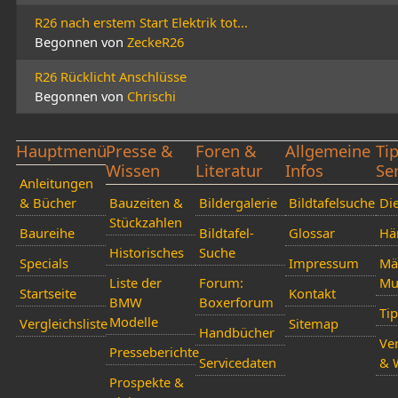
R26 nach erstem Start Elektrik tot...
Begonnen von
ZeckeR26
R26 Rücklicht Anschlüsse
Begonnen von
Chrischi
Hauptmenü
Presse &
Foren &
Allgemeine
Ti
Wissen
Literatur
Infos
Se
Anleitungen
& Bücher
Bauzeiten &
Bildergalerie
Bildtafelsuche
Die
Stückzahlen
Baureihe
Bildtafel-
Glossar
Hä
Historisches
Suche
Specials
Impressum
Mä
Liste der
Forum:
Mu
Startseite
Kontakt
BMW
Boxerforum
Ti
Modelle
Vergleichsliste
Sitemap
Handbücher
Ver
Presseberichte
Servicedaten
& 
Prospekte &