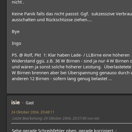
nicht .
Keine Panik falls das nicht passst: Ggf. sukzesszive Verbra
ausschalten und Rückschlüsse ziehen....
Bye
Ingo
PS. @ Rolf, Pkt 1: Klar haben Lade- / LLBirne eine höheren
Widerstand ggü. z.B. 36 W Birnen - sind ja nur 4 W Birnen 
und wären ja sonst solche höherer Leistung. Überlastetete 
W Birnen brennen aber bei Überspannung genauso durch w
anderen 12 Birnen - sofern lang genug belastet ...
isie
Gast
24 Oktober 2004, 20:48:11
Letzte Bearbeitung
: 24 Oktober 2004, 20:57:40 von isie
Sehe gerade Schreibfehler oben, gerade korrigiert..: