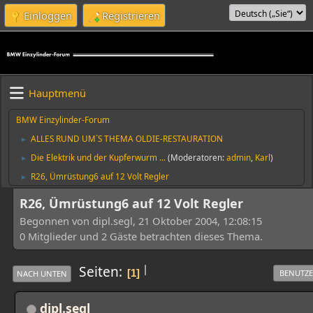
Einloggen
Registrieren
Hauptmenü
BMW Einzylinder-Forum
ALLES RUND UM´S THEMA OLDIE-RESTAURATION
►
Die Elektrik und der Kupferwurm ...
(Moderatoren:
admin
,
Karl
)
►
R26, Ümrüstung6 auf 12 Volt Regler
►
R26, Ümrüstung6 auf 12 Volt Regler
Begonnen von dipl.segl, 21 Oktober 2004, 12:08:15
0 Mitglieder und 2 Gäste betrachten dieses Thema.
|
Seiten
1
BENUTZE
NACH UNTEN
dipl.segl