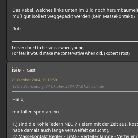
Das Kabel, welches links unten im Bild noch herumbaumel
muß gut isoliert weggepackt werden (kein Massekontakt!)
Rütz
I never dared to be radical when young.
For fear it would make me conservative when old. (Robert Frost)
isie
Gast
21 Oktober 2004, 19:19:59
Letzte Bearbeitung
: 24 Oktober 2004, 21:01:24 von isie
Hallo,
mir fallen spontan ein..:
1.) sind die KohleFedern NEU ? (leiern mit der Zeit aus, kost
habe damals auch lange verzweifelt gesucht ).
2.) Massekontakt Regler - LiMa - Verteiler lampe - Verteiler 