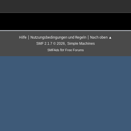
|
|
Hilfe
Nutzungsbedingungen und Regeln
Nach oben ▲
,
SMF 2.1.7 © 2026
Simple Machines
for
SMFAds
Free Forums