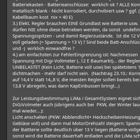
Batteriekasten - Batterieanschlüsse: wirklich ok ? ALLE Kon
metallisch blank - Nicht korrodiert, durchvibiert usw ? ggf. 
Kabellbaum kost nix = 40 E)
3.) Elekt. Regler brauchen EINE Grundlast wie Batterie usw.
dürfen NIE ohne diese betrieben werden, da sonst undefin
Spannungsspitzen - und damit Reglerzustände. Ist die 12 V
voll geladen (= Spannung > 13 V) ? Sind beide Batt-Anschlüs
und -) wirklich einwandfrei ?
4.) am einfachsten zur FehlerEingrenzung ist: Nachmessen
Spannung mit Digi-Voltmeter (..12 E Baumarkt)... der Regler
UNBELASTET (Kein Licht, Batterie voll usw) bei spätetstens 1
dichtmachen - mehr darf nicht sein. (Nachtrag 23.10.: Korr
auf 14,4 V statt 14,,8 V, die meisten Regler sollen bereits bei 
13,8 V abregeln, was dann KapEinbussen bringt...)
Zur Leistungsbestimmung LiMa / GesamtSystem eignet sic
DiGiVolmeter auch (übrigens auch bei PKW, der Winter laue
mal wieder....):
Licht anschalten (PKW: Abblendlicht+ HeckscheibenHeizung
Gebläse voll) und dann mal MotorDrehzahl steigern: Span
der Battterie sollte deutllich über 13 V liegen (Batterie voll
sonst wird die Batterie dauerhaft entladen und die LiMa sch