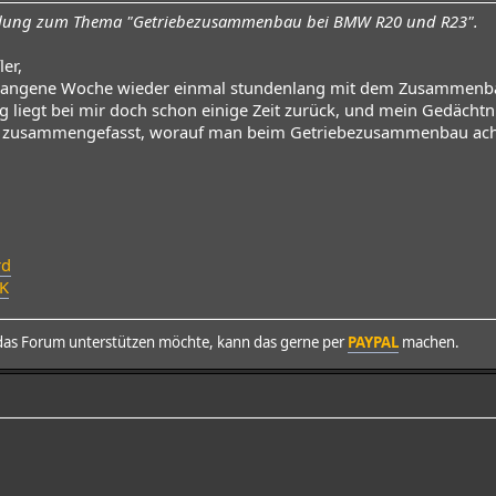
mlung zum Thema "Getriebezusammenbau bei BMW R20 und R23".
er,
gangene Woche wieder einmal stundenlang mit dem Zusammenbau
ng liegt bei mir doch schon einige Zeit zurück, und mein Gedächtn
s zusammengefasst, worauf man beim Getriebezusammenbau achten 
rd
K
as Forum unterstützen möchte, kann das gerne per
PAYPAL
machen.