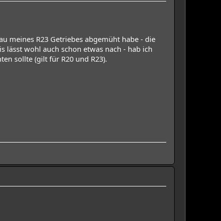
 meines R23 Getriebes abgemüht habe - die
is lässt wohl auch schon etwas nach - hab ich
sollte (gilt für R20 und R23).