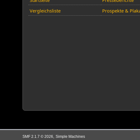
Startseite
Presseberichte
Vergleichsliste
Prospekte & Plak
,
SMF 2.1.7 © 2026
Simple Machines