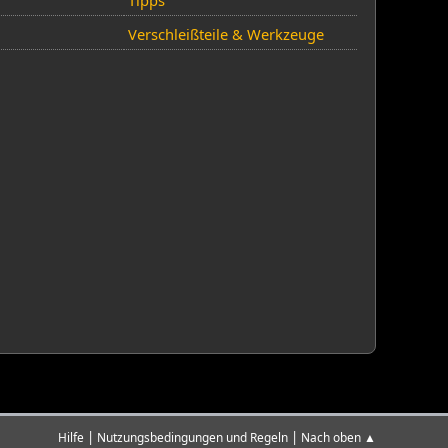
Tipps
Verschleißteile & Werkzeuge
|
|
Hilfe
Nutzungsbedingungen und Regeln
Nach oben ▲