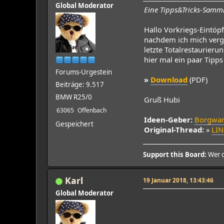
Global Moderator
Eine Tipps&Tricks-Sam
Hallo Vorkriegs-Eintöpfl
nachdem ich mich ver
letzte Totalrestaurieru
hier mal ein paar Tipp
Forums-Urgestein
»
Download
(PDF)
Beiträge: 9.517
BMW R25/0
Gruß Hubi
63065
Offenbach
Ideen-Geber:
Borgwa
Gespeichert
Original-Thread:
»
LIN
Support this Board:
Wer d
Karl
19 Januar 2018, 13:43:46
Global Moderator