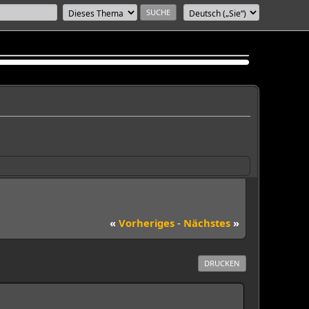
«
Vorheriges
-
Nächstes
»
DRUCKEN