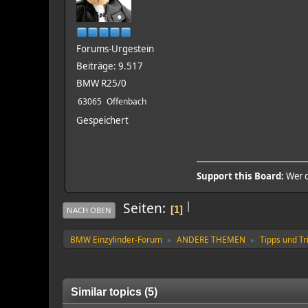
Forums-Urgestein
Beiträge: 9.517
BMW R25/0
63065
Offenbach
Gespeichert
Support this Board:
Wer d
|
Seiten
1
NACH OBEN
BMW Einzylinder-Forum
ANDERE THEMEN
Tipps und Tr
►
►
Similar topics (5)