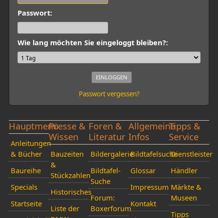
Passwort:
Wie lang möchten Sie eingeloggt bleiben?:
Passwort vergessen?
Hauptmenü
Presse &
Foren &
Allgemeine
Tipps &
Wissen
Literatur
Infos
Service
Anleitungen
& Bücher
Bauzeiten
Bildergalerie
Bildtafelsuche
Dienstleister
&
Baureihe
Bildtafel-
Glossar
Händler
Stückzahlen
Suche
Specials
Impressum
Märkte &
Historisches
Forum:
Museen
Startseite
Kontakt
Liste der
Boxerforum
Tipps