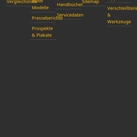
BMW
Vergleichsliste
Sitemap
Handbücher
Modelle
Verschleißteil
Servicedaten
&
Presseberichte
Werkzeuge
Prospekte
& Plakate