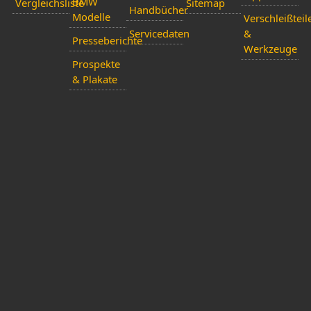
BMW
Vergleichsliste
Sitemap
Handbücher
Modelle
Verschleißteil
Servicedaten
&
Presseberichte
Werkzeuge
Prospekte
& Plakate