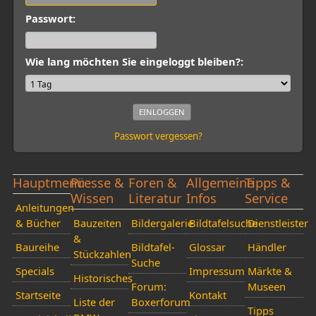
Passwort:
Wie lang möchten Sie eingeloggt bleiben?:
Passwort vergessen?
Hauptmenü
Presse &
Foren &
Allgemeine
Tipps &
Wissen
Literatur
Infos
Service
Anleitungen
& Bücher
Bauzeiten
Bildergalerie
Bildtafelsuche
Dienstleister
&
Baureihe
Bildtafel-
Glossar
Händler
Stückzahlen
Suche
Specials
Impressum
Märkte &
Historisches
Forum:
Museen
Startseite
Kontakt
Liste der
Boxerforum
Tipps