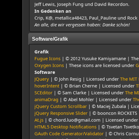
Jeff Lewis, Joseph Fung und David Recordon.
In Gedenken an
Crip, K@, metallica48423, Paul_Pauline und Rock 
An alle, die wir vergessen haben: Danke schön!
Software/Grafik
Grafik
Fugue Icons
| © 2012 Yusuke Kamiyamane | These
Oxygen Icons
| These icons are licensed under
G
Software
JQuery
| © John Resig | Licensed under
The MIT 
hoverIntent
| © Brian Cherne | Licensed under
T
SCEditor
| © Sam Clarke | Licensed under
The MI
animaDrag
| © Abel Mohler | Licensed under
Th
jQuery Custom Scrollbar
| © Maciej Zubala | Li
jQuery Responsive Slider
| © booncon ROCKETS 
At.js
| © chord.luo@gmail.com | Licensed unde
HTML5 Desktop Notifications
| © Tsvetan Tsvetk
GAuth Code Generator/Validator
| © Chris Cornu