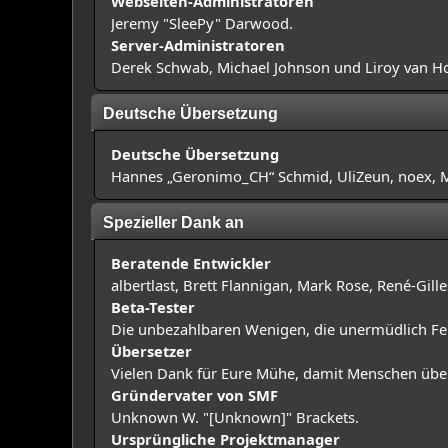
Webseiten-Administratoren
Jeremy "SleePy" Darwood.
Server-Administratoren
Derek Schwab, Michael Johnson und Liroy van H
Deutsche Übersetzung
Deutsche Übersetzung
Hannes „Geronimo_CH“ Schmid, UliZeun, noex, Ma
Spezieller Dank an
Beratende Entwickler
albertlast, Brett Flannigan, Mark Rose, René-Gil
Beta-Tester
Die unbezahlbaren Wenigen, die unermüdlich Fe
Übersetzer
Vielen Dank für Eure Mühe, damit Menschen über
Gründervater von SMF
Unknown W. "[Unknown]" Brackets.
Ursprüngliche Projektmanager