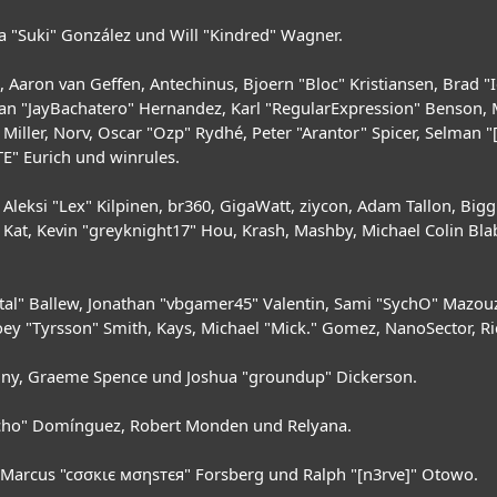
sica "Suki" González und Will "Kindred" Wagner.
es, Aaron van Geffen, Antechinus, Bjoern "Bloc" Kristiansen, Brad
 Juan "JayBachatero" Hernandez, Karl "RegularExpression" Benson
iller, Norv, Oscar "Ozp" Rydhé, Peter "Arantor" Spicer, Selman "
TE" Eurich und winrules.
 Aleksi "Lex" Kilpinen, br360, GigaWatt, ziycon, Adam Tallon, Big
Kat, Kevin "greyknight17" Hou, Krash, Mashby, Michael Colin Blabe
al" Ballew, Jonathan "vbgamer45" Valentin, Sami "SychO" Mazouz
oey "Tyrsson" Smith, Kays, Michael "Mick." Gomez, NanoSector, Ri
Chainy, Graeme Spence und Joshua "groundup" Dickerson.
vcho" Domínguez, Robert Monden und Relyana.
n, Marcus "cσσкιє мσηѕтєя" Forsberg und Ralph "[n3rve]" Otowo.