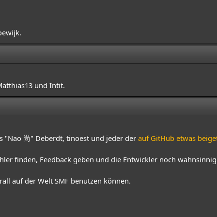
oewijk.
tthias13 und Intit.
les "Nao 尚" Deberdt, tinoest und jeder der
auf GitHub etwas beige
hler finden, Feedback geben und die Entwickler noch wahnsinni
all auf der Welt SMF benutzen können.