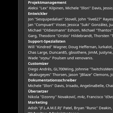
Projektmanagement
Aleksi "Lex" Kilpinen, Michele "Illori" Davis, Jes
Entwickler
Jon "Sesquipedalian" Stovell, John "live627" Ray
Jan "Compuart" Visser, Jessica "Suki" González,
Michael "Oldiesmann" Eshom, Michael "Thantos" M
Garg, Theodore "Orstio" Hildebrandt, Thorsten "
Support-Spezialisten
Will "Kindred" Wagner, Doug Heffernan, lurkalot,
Chas Large, Duncan85, gbsothere, JimM, Justyne, 
Wade "sησω" Poulsen und xenovanis.
Customizer
Diego Andrés, GL700Wing, Johnnie "TwitchisMent
"akabugeyes" Thorsen, Jason "JBlaze" Clemons, J
Dokumentationsschreiber
Michele "Illori" Davis, Irisado, AngelinaBelle, 
Übersetzer
Nikola "Dzonny" Novaković, m4z, Francisco "d3
Marketing
Adish "(F.L.A.M.E.R)" Patel, Bryan "Runic" Deaki