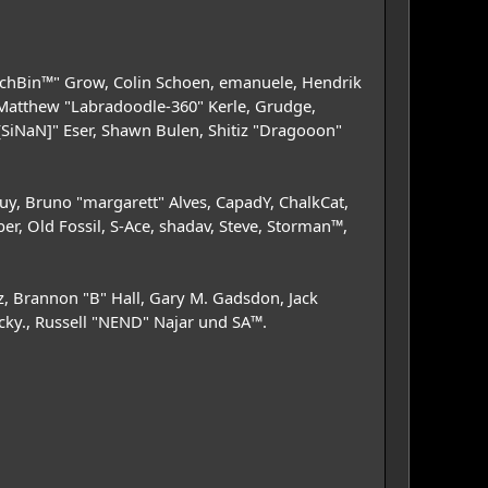
 "IchBin™" Grow, Colin Schoen, emanuele, Hendrik
, Matthew "Labradoodle-360" Kerle, Grudge,
[SiNaN]" Eser, Shawn Bulen, Shitiz "Dragooon"
guy, Bruno "margarett" Alves, CapadY, ChalkCat,
r, Old Fossil, S-Ace, shadav, Steve, Storman™,
, Brannon "B" Hall, Gary M. Gadsdon, Jack
cky., Russell "NEND" Najar und SA™.