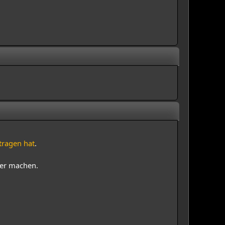
tragen hat
.
ger machen.