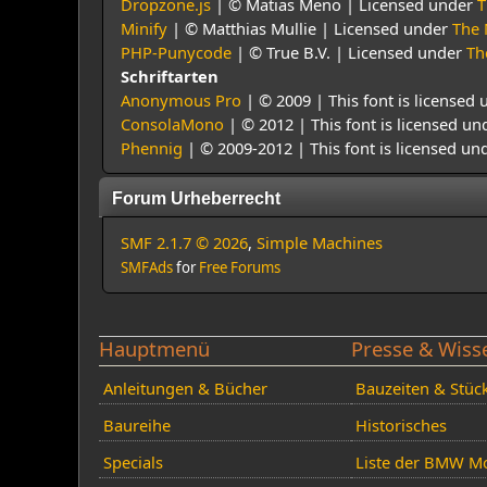
Dropzone.js
| © Matias Meno | Licensed under
T
Minify
| © Matthias Mullie | Licensed under
The 
PHP-Punycode
| © True B.V. | Licensed under
Th
Schriftarten
Anonymous Pro
| © 2009 | This font is licensed 
ConsolaMono
| © 2012 | This font is licensed un
Phennig
| © 2009-2012 | This font is licensed un
Forum Urheberrecht
SMF 2.1.7 © 2026
,
Simple Machines
SMFAds
for
Free Forums
Hauptmenü
Presse & Wiss
Anleitungen & Bücher
Bauzeiten & Stüc
Baureihe
Historisches
Specials
Liste der BMW Mo