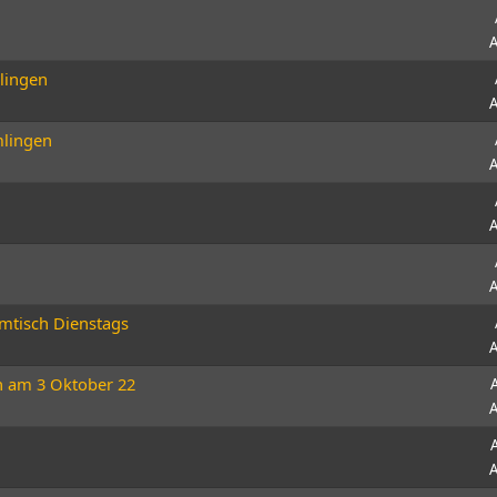
A
zlingen
A
mlingen
A
A
A
mtisch Dienstags
A
n am 3 Oktober 22
A
A