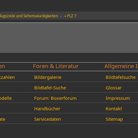
flugsziele und Sehenswürdigkeiten
» PLZ 7
►
en
Foren & Literatur
Allgemeine I
kzahlen
Bildergalerie
Bildtafelsuche
Bildtafel-Suche
Glossar
delle
Forum: Boxerforum
Impressum
Handbücher
Kontakt
ate
Servicedaten
Sitemap