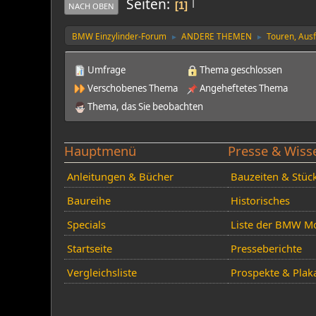
|
Seiten
1
NACH OBEN
BMW Einzylinder-Forum
ANDERE THEMEN
Touren, Aus
►
►
Umfrage
Thema geschlossen
Verschobenes Thema
Angeheftetes Thema
Thema, das Sie beobachten
Hauptmenü
Presse & Wiss
Anleitungen & Bücher
Bauzeiten & Stüc
Baureihe
Historisches
Specials
Liste der BMW Mo
Startseite
Presseberichte
Vergleichsliste
Prospekte & Plak