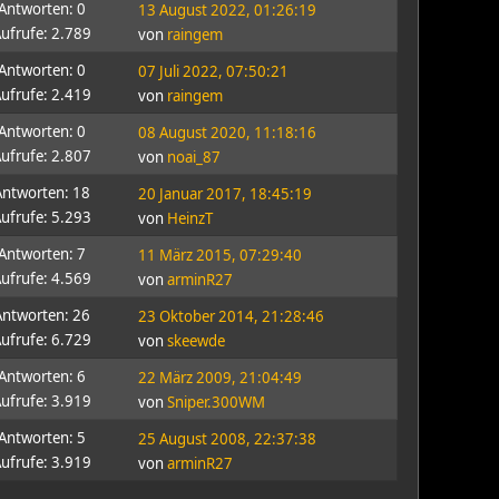
Antworten: 0
13 August 2022, 01:26:19
ufrufe: 2.789
von
raingem
Antworten: 0
07 Juli 2022, 07:50:21
ufrufe: 2.419
von
raingem
Antworten: 0
08 August 2020, 11:18:16
ufrufe: 2.807
von
noai_87
Antworten: 18
20 Januar 2017, 18:45:19
ufrufe: 5.293
von
HeinzT
Antworten: 7
11 März 2015, 07:29:40
ufrufe: 4.569
von
arminR27
Antworten: 26
23 Oktober 2014, 21:28:46
ufrufe: 6.729
von
skeewde
Antworten: 6
22 März 2009, 21:04:49
ufrufe: 3.919
von
Sniper.300WM
Antworten: 5
25 August 2008, 22:37:38
ufrufe: 3.919
von
arminR27