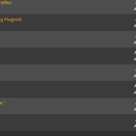
reffen
A
ng Flugrost
A
A
A
A
A
e "
A
A