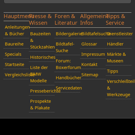
Hauptmenü
Presse &
Foren &
Allgemeine
Tipps &
Wissen
Literatur
Infos
Service
Anleitungen
& Bücher
Bauzeiten
Bildergalerie
Bildtafelsuche
Dienstleister
&
Baureihe
Bildtafel-
Glossar
Händler
Stückzahlen
Suche
Specials
Impressum
Märkte &
Historisches
Forum:
Museen
Startseite
Kontakt
Liste der
Boxerforum
Tipps
BMW
Vergleichsliste
Sitemap
Handbücher
Modelle
Verschleißtei
Servicedaten
&
Presseberichte
Werkzeuge
Prospekte
& Plakate