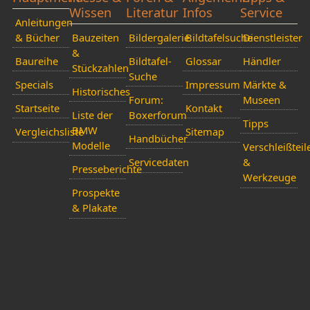
Wissen
Literatur
Infos
Service
Anleitungen
& Bücher
Bauzeiten
Bildergalerie
Bildtafelsuche
Dienstleister
&
Baureihe
Bildtafel-
Glossar
Händler
Stückzahlen
Suche
Specials
Impressum
Märkte &
Historisches
Forum:
Museen
Startseite
Kontakt
Liste der
Boxerforum
Tipps
BMW
Vergleichsliste
Sitemap
Handbücher
Modelle
Verschleißteil
Servicedaten
&
Presseberichte
Werkzeuge
Prospekte
& Plakate