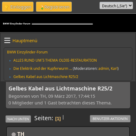
Einloggen
Registrieren
Hauptmenü
BMW Einzylinder-Forum
ALLES RUND UM´S THEMA OLDIE-RESTAURATION
►
Die Elektrik und der Kupferwurm ...
(Moderatoren:
admin
,
Karl
)
►
Gelbes Kabel aus Lichtmaschine R25/2
►
Gelbes Kabel aus Lichtmaschine R25/2
Begonnen von TH, 09 März 2017, 17:44:15
0 Mitglieder und 1 Gast betrachten dieses Thema.
|
Seiten
1
BENUTZER-AKTIONEN
NACH UNTEN
TH