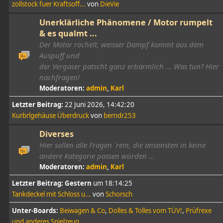
zollstock fuer Kraftsoff...
von
DieVie
Unerklärliche Phänomene / Motor rumpelt
& es qualmt ...
Der Motor röchelt, weisser Dampf kommt aus dem
Auspuff und
der Vergaser patscht ganz erbärmlich ... Was tun? Hier
nachfragen!
Moderatoren:
admin
,
Karl
Letzter Beitrag:
22 Juni 2026, 14:42:20
Kurbrlgehäuse Überdruck
von
berndr253
Diverses
Hier sollen alle Fragen ´rein, die ansonsten in keine
andere Kategorie passen würden ...
Moderatoren:
admin
,
Karl
Letzter Beitrag:
Gestern
um 18:14:25
Tankdeckel mit Schloss u...
von
Schorsch
Unter-Boards
Beiwagen & Co
Dolles & Tolles vom TÜV!
Prüfrexe
und anderes Spielzeug