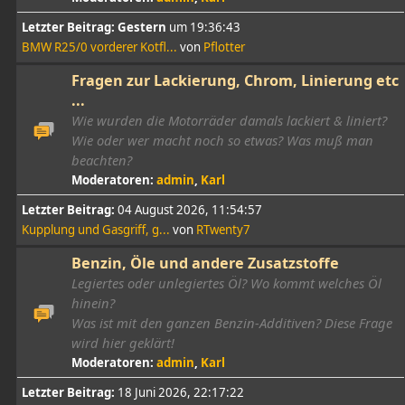
Letzter Beitrag:
Gestern
um 19:36:43
BMW R25/0 vorderer Kotfl...
von
Pflotter
Fragen zur Lackierung, Chrom, Linierung etc
...
Wie wurden die Motorräder damals lackiert & liniert?
Wie oder wer macht noch so etwas? Was muß man
beachten?
Moderatoren:
admin
,
Karl
Letzter Beitrag:
04 August 2026, 11:54:57
Kupplung und Gasgriff, g...
von
RTwenty7
Benzin, Öle und andere Zusatzstoffe
Legiertes oder unlegiertes Öl? Wo kommt welches Öl
hinein?
Was ist mit den ganzen Benzin-Additiven? Diese Frage
wird hier geklärt!
Moderatoren:
admin
,
Karl
Letzter Beitrag:
18 Juni 2026, 22:17:22