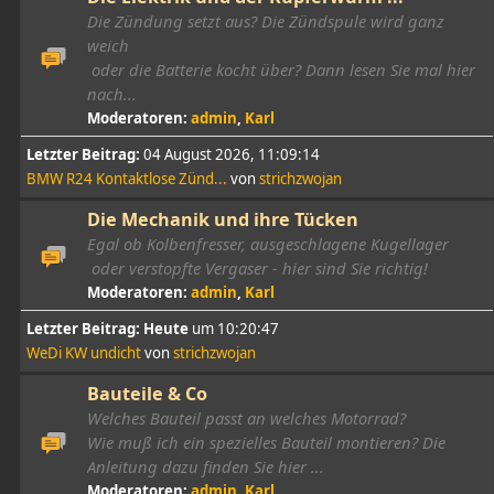
Die Zündung setzt aus? Die Zündspule wird ganz
weich
oder die Batterie kocht über? Dann lesen Sie mal hier
nach...
Moderatoren:
admin
,
Karl
Letzter Beitrag:
04 August 2026, 11:09:14
BMW R24 Kontaktlose Zünd...
von
strichzwojan
Die Mechanik und ihre Tücken
Egal ob Kolbenfresser, ausgeschlagene Kugellager
oder verstopfte Vergaser - hier sind Sie richtig!
Moderatoren:
admin
,
Karl
Letzter Beitrag:
Heute
um 10:20:47
WeDi KW undicht
von
strichzwojan
Bauteile & Co
Welches Bauteil passt an welches Motorrad?
Wie muß ich ein spezielles Bauteil montieren? Die
Anleitung dazu finden Sie hier ...
Moderatoren:
admin
,
Karl