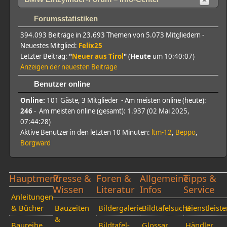
Forumsstatistiken
394.093 Beiträge in 23.693 Themen von 5.073 Mitgliedern -
Neuestes Mitglied:
Felix25
Letzter Beitrag:
"
Neuer aus Tirol
"
(
Heute
um 10:40:07)
Anzeigen der neuesten Beiträge
Benutzer online
Online:
101 Gäste, 3 Mitglieder - Am meisten online (heute):
246
- Am meisten online (gesamt): 1.937 (02 Mai 2025,
07:44:28)
Aktive Benutzer in den letzten 10 Minuten:
ltm-12
,
Beppo
,
Borgward
Hauptmenü
Presse &
Foren &
Allgemeine
Tipps &
Wissen
Literatur
Infos
Service
Anleitungen
& Bücher
Bauzeiten
Bildergalerie
Bildtafelsuche
Dienstleiste
&
Baureihe
Bildtafel-
Glossar
Händler