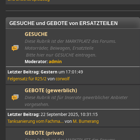
GESUCHE und GEBOTE von ERSATZTEILEN
GESUCHE
Diese Rubrik ist der MARKTPLATZ des Forums.
Motorräder, Beiwagen, Ersatzteile
Bitte hier nur GESUCHE eintragen.
Moderator:
admin
Letzter Beitrag:
Gestern
um 17:01:49
Felgensatz für R25/2
von
corwolf
GEBOTE (gewerblich)
Diese Rubrik ist für Inserate gewerblicher Anbieter
vorgesehen.
Letzter Beitrag:
22 September 2025, 10:31:15
Tanksanierung vom Fachma...
von
M. Bumerang
GEBOTE (privat)
Diese Rubrik ist der MARKTPLATZ des Forums.