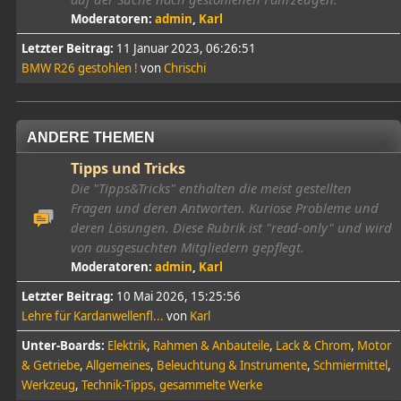
Moderatoren:
admin
,
Karl
Letzter Beitrag:
11 Januar 2023, 06:26:51
BMW R26 gestohlen !
von
Chrischi
ANDERE THEMEN
Tipps und Tricks
Die "Tipps&Tricks" enthalten die meist gestellten
Fragen und deren Antworten. Kuriose Probleme und
deren Lösungen. Diese Rubrik ist "read-only" und wird
von ausgesuchten Mitgliedern gepflegt.
Moderatoren:
admin
,
Karl
Letzter Beitrag:
10 Mai 2026, 15:25:56
Lehre für Kardanwellenfl...
von
Karl
Unter-Boards
Elektrik
Rahmen & Anbauteile
Lack & Chrom
Motor
& Getriebe
Allgemeines
Beleuchtung & Instrumente
Schmiermittel
Werkzeug
Technik-Tipps, gesammelte Werke