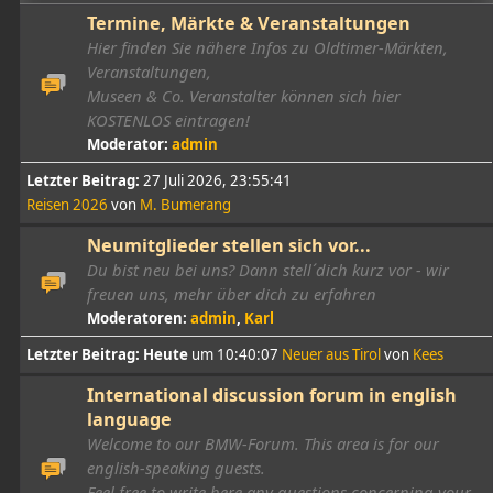
Termine, Märkte & Veranstaltungen
Hier finden Sie nähere Infos zu Oldtimer-Märkten,
Veranstaltungen,
Museen & Co. Veranstalter können sich hier
KOSTENLOS eintragen!
Moderator:
admin
Letzter Beitrag:
27 Juli 2026, 23:55:41
Reisen 2026
von
M. Bumerang
Neumitglieder stellen sich vor...
Du bist neu bei uns? Dann stell´dich kurz vor - wir
freuen uns, mehr über dich zu erfahren
Moderatoren:
admin
,
Karl
Letzter Beitrag:
Heute
um 10:40:07
Neuer aus Tirol
von
Kees
International discussion forum in english
language
Welcome to our BMW-Forum. This area is for our
english-speaking guests.
Feel free to write here any questions concerning your