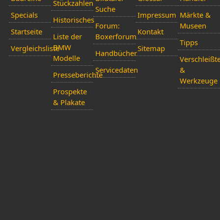
Stückzahlen
Suche
Specials
Impressum
Märkte &
Historisches
Forum:
Museen
Startseite
Kontakt
Liste der
Boxerforum
Tipps
BMW
Vergleichsliste
Sitemap
Handbücher
Modelle
Verschleißte
Servicedaten
&
Presseberichte
Werkzeuge
Prospekte
& Plakate