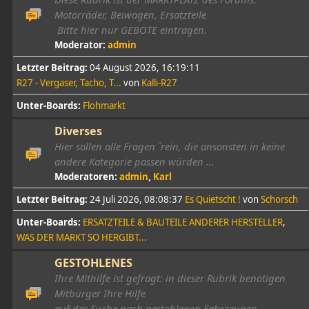
Motorräder, Beiwagen, Ersatzteile
Bitte hier nur GEBOTE eintragen.
Moderator:
admin
Letzter Beitrag:
04 August 2026, 16:19:11
R27 - Vergaser, Tacho, T...
von
Kalli-R27
Unter-Boards
Flohmarkt
Diverses
Hier sollen alle Fragen ´rein, die ansonsten in keine
andere Kategorie passen würden ...
Moderatoren:
admin
,
Karl
Letzter Beitrag:
24 Juli 2026, 08:08:37
Es Quietscht !
von
Schorsch
Unter-Boards
ERSATZTEILE & BAUTEILE ANDERER HERSTELLER
WAS DER MARKT SO HERGIBT...
GESTOHLENES
Ihre Mithilfe ist gefragt: in dieser Rubrik benötigen
Mitbürger Ihre Hilfe
auf der Suche nach gestohlenen Fahrzeugen.