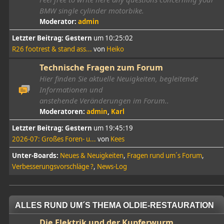
BMW single cylinder motorbike.
Moderator:
admin
Letzter Beitrag:
Gestern
um 10:25:02
R26 footrest & stand ass...
von
Heiko
Technische Fragen zum Forum
Hier finden Sie aktuelle Neuigkeiten, begleitende
Informationen und
anstehende Veränderungen im Forum..
Moderatoren:
admin
,
Karl
Letzter Beitrag:
Gestern
um 19:45:19
2026-07: Großes Foren- u...
von
Kees
Unter-Boards
Neues & Neuigkeiten
Fragen rund um´s Forum
Verbesserungsvorschläge ?
News-Log
ALLES RUND UM´S THEMA OLDIE-RESTAURATION
Die Elektrik und der Kupferwurm ...