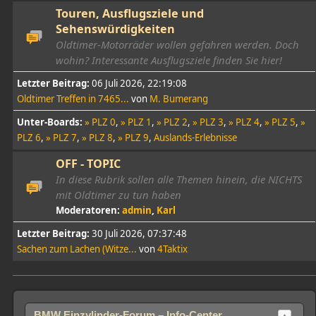
Touren, Ausflugsziele und
Sehenswürdigkeiten
Oldtimer-Motorräder wollen gefahren werden. Doch
wohin? Interessante Ausflugsziele finden Sie hier!
Letzter Beitrag:
06 Juli 2026, 22:19:08
Oldtimer Treffen in 7465...
von
M. Bumerang
Unter-Boards
» PLZ 0
» PLZ 1
» PLZ 2
» PLZ 3
» PLZ 4
» PLZ 5
»
PLZ 6
» PLZ 7
» PLZ 8
» PLZ 9
Auslands-Erlebnisse
OFF - TOPIC
In diese Rubrik sollen alle Themen hinein, die NICHTS
mit Oldtimer zu tun haben
Moderatoren:
admin
,
Karl
Letzter Beitrag:
30 Juli 2026, 07:37:48
Sachen zum Lachen (Witze...
von
4Taktix
BMW Einzylinder-Forum – Info-Center