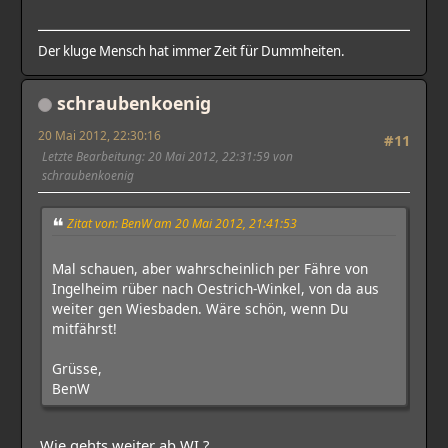
Der kluge Mensch hat immer Zeit für Dummheiten.
schraubenkoenig
20 Mai 2012, 22:30:16
#11
Letzte Bearbeitung
: 20 Mai 2012, 22:31:59 von
schraubenkoenig
Zitat von: BenW am 20 Mai 2012, 21:41:53
Mal schauen, aber wahrscheinlich per Fähre von
Ingelheim rüber nach Oestrich-Winkel, von da aus
weiter gen Wiesbaden. Wäre schön, wenn Du
mitfährst!
Grüsse,
BenW
Wie gehts weiter ab WI ?