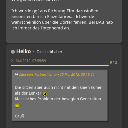
Ich würde ggf aus Richtung Ffm dazustoßen...
ansonsten bin ich Einzelfahrer... Ichwerde
wahrscheinlich über die Dörfer fahren. Bei BAB hab
ich immer das Totenhemd an.
Heiko
Oldi-Liebhaber
21 Mai 2012, 07:55:59
#12
Zitat von: Fastnachter am 20 Mai 2012, 20:19:25
Die sitzen aber auch nicht mit den knien höher
als der Lenker
Klassisches Problem der besagten Generation
Gruß