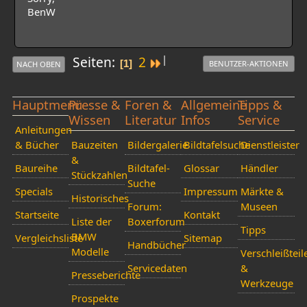
BenW
|
Seiten
2
1
BENUTZER-AKTIONEN
NACH OBEN
Hauptmenü
Presse &
Foren &
Allgemeine
Tipps &
Wissen
Literatur
Infos
Service
Anleitungen
& Bücher
Bauzeiten
Bildergalerie
Bildtafelsuche
Dienstleister
&
Baureihe
Bildtafel-
Glossar
Händler
Stückzahlen
Suche
Specials
Impressum
Märkte &
Historisches
Forum:
Museen
Startseite
Kontakt
Liste der
Boxerforum
Tipps
BMW
Vergleichsliste
Sitemap
Handbücher
Modelle
Verschleißteil
Servicedaten
&
Presseberichte
Werkzeuge
Prospekte