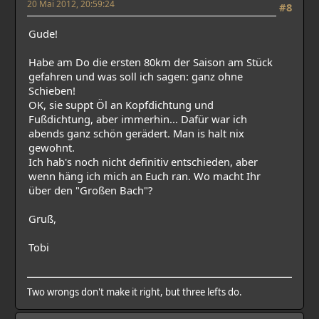
20 Mai 2012, 20:59:24
#8
Gude!
Habe am Do die ersten 80km der Saison am Stück
gefahren und was soll ich sagen: ganz ohne
Schieben!
OK, sie suppt Öl an Kopfdichtung und
Fußdichtung, aber immerhin... Dafür war ich
abends ganz schön gerädert. Man is halt nix
gewohnt.
Ich hab's noch nicht definitiv entschieden, aber
wenn häng ich mich an Euch ran. Wo macht Ihr
über den "Großen Bach"?
Gruß,
Tobi
Two wrongs don't make it right, but three lefts do.