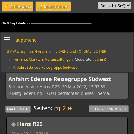
Einloggen
Registrieren
Hauptmenü
BMW Einzylinder-Forum
TERMINE und FORUMSTECHNIK
►
Termine, Märkte & Veranstaltungen
(Moderator:
admin
)
►
Anfahrt Edersee Reisegruppe Südwest
►
Anfahrt Edersee Reisegruppe Südwest
Begonnen von Hans_R25, 20 Mai 2012, 15:55:39
0 Mitglieder und 1 Gast betrachten dieses Thema.
|
Seiten
2
1
BENUTZER-AKTIONEN
NACH UNTEN
Hans_R25
20 Mai 2012, 15:55:39