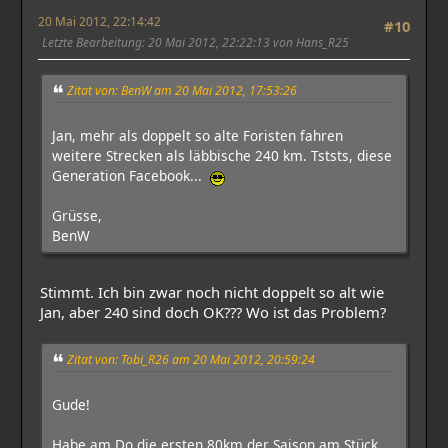
20 Mai 2012, 22:14:42
#10
Letzte Bearbeitung
: 20 Mai 2012, 22:22:13 von Hans_R25
Zitat von: BenW am 20 Mai 2012, 17:53:26
Jan, mehr als doppelt so alte Foristen fahren
weitere Strecken als läbbische 240 km. Tststs, diese
Generation Facebook...
Grüsse,
BenW
Stimmt. Ich bin zwar noch nicht doppelt so alt wie
Jan, aber 240 sind doch OK??? Wo ist das Problem?
Zitat von: Tobi_R26 am 20 Mai 2012, 20:59:24
Gude!
Habe am Do die ersten 80km der Saison am Stück