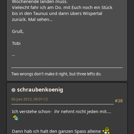
Wochenende landen muss.
Vieleicht fahr ich am Do. mit Euch noch ein Stück
bis in den Taunus und dann übers Wispertal
zurück. Mal sehen...
Gruß,
Tobi
--
Two wrongs don't make it right, but three lefts do.
schraubenkoenig
06 Juni 2012, 09:31:12
#28
Ich verstehe schon- ihr nehmt nicht jeden mit....
Dann hab ich halt den ganzen Spass alleine