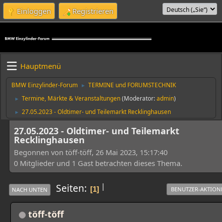
Einloggen
Registrieren
Hauptmenü
BMW Einzylinder-Forum
TERMINE und FORUMSTECHNIK
►
Termine, Märkte & Veranstaltungen
(Moderator:
admin
)
►
27.05.2023 - Oldtimer- und Teilemarkt Recklinghausen
►
27.05.2023 - Oldtimer- und Teilemarkt
Recklinghausen
Begonnen von töff-töff, 26 Mai 2023, 15:17:40
0 Mitglieder und 1 Gast betrachten dieses Thema.
|
Seiten
1
BENUTZER-AKTION
NACH UNTEN
töff-töff