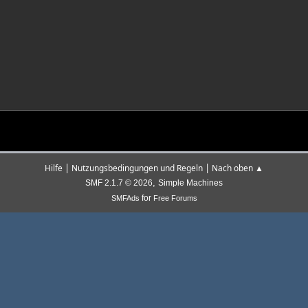
|
|
Hilfe
Nutzungsbedingungen und Regeln
Nach oben ▲
,
SMF 2.1.7 © 2026
Simple Machines
for
SMFAds
Free Forums