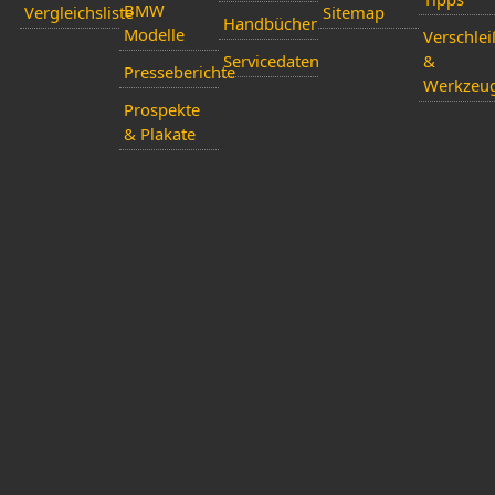
BMW
Vergleichsliste
Sitemap
Handbücher
Modelle
Verschlei
Servicedaten
&
Presseberichte
Werkzeu
Prospekte
& Plakate