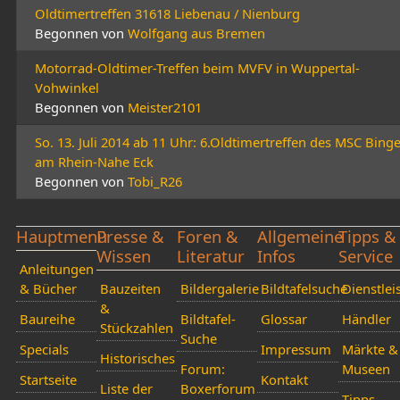
Oldtimertreffen 31618 Liebenau / Nienburg
Begonnen von
Wolfgang aus Bremen
Motorrad-Oldtimer-Treffen beim MVFV in Wuppertal-
Vohwinkel
Begonnen von
Meister2101
So. 13. Juli 2014 ab 11 Uhr: 6.Oldtimertreffen des MSC Bing
am Rhein-Nahe Eck
Begonnen von
Tobi_R26
Hauptmenü
Presse &
Foren &
Allgemeine
Tipps &
Wissen
Literatur
Infos
Service
Anleitungen
& Bücher
Bauzeiten
Bildergalerie
Bildtafelsuche
Dienstlei
&
Baureihe
Bildtafel-
Glossar
Händler
Stückzahlen
Suche
Specials
Impressum
Märkte &
Historisches
Forum:
Museen
Startseite
Kontakt
Liste der
Boxerforum
Tipps