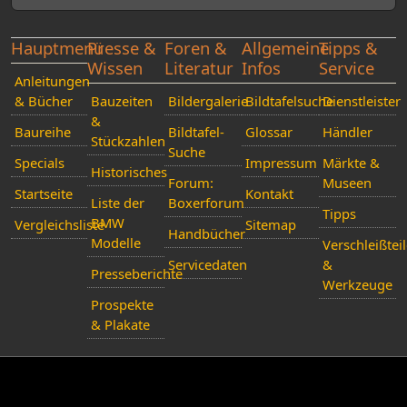
Hauptmenü
Presse &
Foren &
Allgemeine
Tipps &
Wissen
Literatur
Infos
Service
Anleitungen
& Bücher
Bauzeiten
Bildergalerie
Bildtafelsuche
Dienstleister
&
Baureihe
Bildtafel-
Glossar
Händler
Stückzahlen
Suche
Specials
Impressum
Märkte &
Historisches
Forum:
Museen
Startseite
Kontakt
Liste der
Boxerforum
Tipps
BMW
Vergleichsliste
Sitemap
Handbücher
Modelle
Verschleißtei
Servicedaten
&
Presseberichte
Werkzeuge
Prospekte
& Plakate