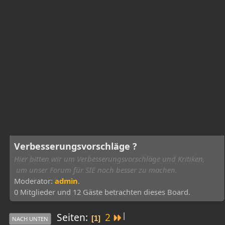
Verbesserungsvorschläge ?
Hier bitten wir um Verbesserungsvorschläge und Kritiken,
um unser Forum für SIE noch besser zu machen.
Moderator:
admin
.
0 Mitglieder und 12 Gäste betrachten dieses Board.
|
Seiten
2
1
NACH UNTEN