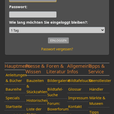
Passwort:
Wie lang möchten Sie eingeloggt bleiben?:
Passwort vergessen?
Hauptmenü
Presse &
Foren &
Allgemeine
Tipps &
Wissen
Literatur
Infos
Service
Anleitungen
& Bücher
Bauzeiten
Bildergalerie
Bildtafelsuche
Dienstleister
&
Baureihe
Bildtafel-
Glossar
Händler
Stückzahlen
Suche
Specials
Impressum
Märkte &
Historisches
Forum:
Museen
Startseite
Kontakt
Liste der
Boxerforum
Tipps