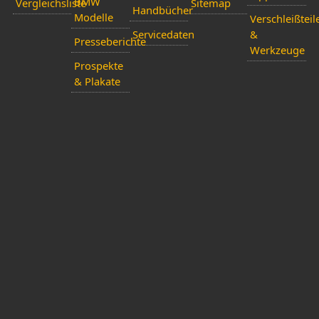
BMW
Vergleichsliste
Sitemap
Handbücher
Modelle
Verschleißteil
Servicedaten
&
Presseberichte
Werkzeuge
Prospekte
& Plakate