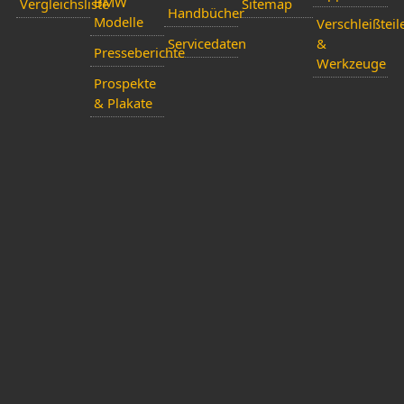
BMW
Vergleichsliste
Sitemap
Handbücher
Modelle
Verschleißteil
Servicedaten
&
Presseberichte
Werkzeuge
Prospekte
& Plakate