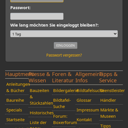
Passwort:
Wie lang möchten Sie eingeloggt bleiben?:
Passwort vergessen?
Hauptmenü
Presse &
Foren &
Allgemeine
Tipps &
Wissen
Literatur
Infos
Service
Anleitungen
& Bücher
Bauzeiten
Bildergalerie
Bildtafelsuche
Dienstleister
&
Baureihe
Bildtafel-
Glossar
Händler
Stückzahlen
Suche
Specials
Impressum
Märkte &
Historisches
Forum:
Museen
Startseite
Kontakt
Liste der
Boxerforum
Tipps