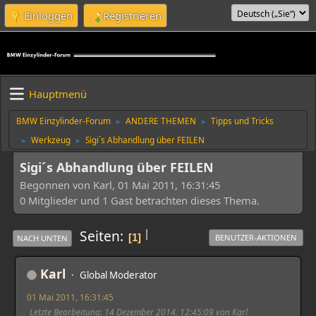
Einloggen
Registrieren
Hauptmenü
BMW Einzylinder-Forum
ANDERE THEMEN
Tipps und Tricks
►
►
Werkzeug
Sigi´s Abhandlung über FEILEN
►
►
Sigi´s Abhandlung über FEILEN
Begonnen von Karl, 01 Mai 2011, 16:31:45
0 Mitglieder und 1 Gast betrachten dieses Thema.
|
Seiten
1
BENUTZER-AKTIONEN
NACH UNTEN
Karl
Global Moderator
01 Mai 2011, 16:31:45
Letzte Bearbeitung
: 14 Dezember 2014, 12:45:09 von Karl