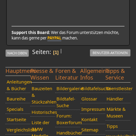
Support this Board:
Wer das Forum unterstützen möchte,
kann das gerne per
PAYPAL
machen.
|
Seiten
1
BENUTZER-AKTIONEN
NACH OBEN
Hauptmenü
Presse &
Foren &
Allgemeine
Tipps &
Wissen
Literatur
Infos
Service
Anleitungen
& Bücher
Bauzeiten
Bildergalerie
Bildtafelsuche
Dienstleister
&
Baureihe
Bildtafel-
Glossar
Händler
Stückzahlen
Suche
Specials
Impressum
Märkte &
Historisches
Forum:
Museen
Startseite
Kontakt
Liste der
Boxerforum
Tipps
BMW
Vergleichsliste
Sitemap
Handbücher
Modelle