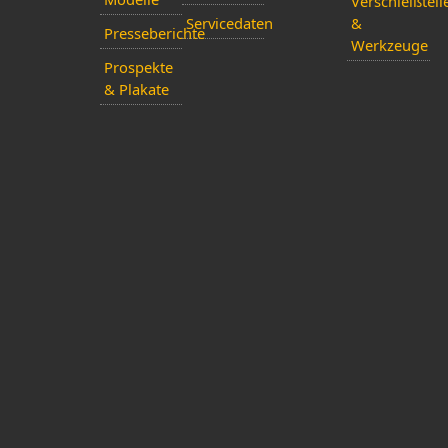
Verschleißteil
Servicedaten
&
Presseberichte
Werkzeuge
Prospekte
& Plakate