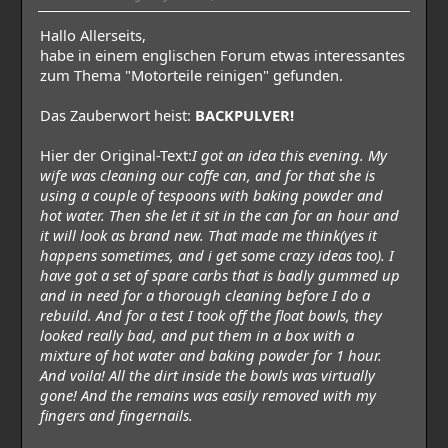
Hallo Allerseits,
habe in einem englischen Forum etwas interessantes
zum Thema "Motorteile reinigen" gefunden.
Das Zauberwort heist:
BACKPULVER!
Hier der Original-Text:
I got an idea this evening. My
wife was cleaning our coffe can, and for that she is
using a couple of tespoons with baking powder and
hot water. Then she let it sit in the can for an hour and
it will look as brand new. That made me think(yes it
happens sometimes, and i get some crazy ideas too). I
have got a set of spare carbs that is badly gummed up
and in need for a thorough cleaning before I do a
rebuild. And for a test I took off the float bowls, they
looked really bad, and put them in a box with a
mixture of hot water and baking powder for 1 hour.
And voila! All the dirt inside the bowls was virtually
gone! And the remains was easily removed with my
fingers and fingernails.