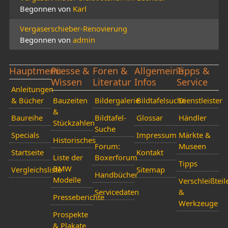
Begonnen von
Karl
Vergaserschieber-Renovierung
Begonnen von
admin
Hauptmenü
Presse &
Foren &
Allgemeine
Tipps &
Wissen
Literatur
Infos
Service
Anleitungen
& Bücher
Bauzeiten
Bildergalerie
Bildtafelsuche
Dienstleister
&
Baureihe
Bildtafel-
Glossar
Händler
Stückzahlen
Suche
Specials
Impressum
Märkte &
Historisches
Forum:
Museen
Startseite
Kontakt
Liste der
Boxerforum
Tipps
BMW
Vergleichsliste
Sitemap
Handbücher
Modelle
Verschleißteil
Servicedaten
&
Presseberichte
Werkzeuge
Prospekte
& Plakate