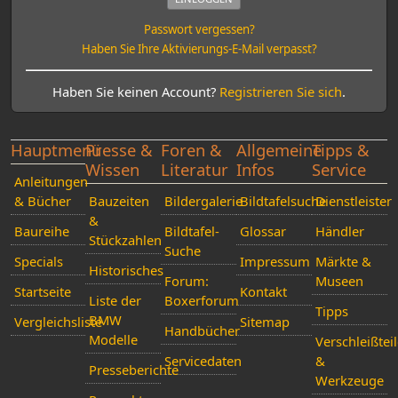
Passwort vergessen?
Haben Sie Ihre Aktivierungs-E-Mail verpasst?
Haben Sie keinen Account?
Registrieren Sie sich
.
Hauptmenü
Presse &
Foren &
Allgemeine
Tipps &
Wissen
Literatur
Infos
Service
Anleitungen
& Bücher
Bauzeiten
Bildergalerie
Bildtafelsuche
Dienstleister
&
Baureihe
Bildtafel-
Glossar
Händler
Stückzahlen
Suche
Specials
Impressum
Märkte &
Historisches
Forum:
Museen
Startseite
Kontakt
Liste der
Boxerforum
Tipps
BMW
Vergleichsliste
Sitemap
Handbücher
Modelle
Verschleißtei
Servicedaten
&
Presseberichte
Werkzeuge