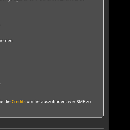
.
Themen.
.
ie die
Credits
um herauszufinden, wer SMF zu