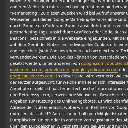
Nutzer z.B. Anzeigen für Produkte angezeigt werden, für die 
anderen Webseiten interessiert hat, spricht man hierbei vo
"Remarketing". Zu diesen Zwecken wird bei Aufruf unserer 
Webseiten, auf denen Google-Marketing-Services aktiv sind,
durch Google ein Code von Google ausgeführt und es werd
(Re)marketing-Tags (unsichtbare Grafiken oder Code, auch 
Beacons" bezeichnet) in die Webseite eingebunden. Mit dere
auf dem Gerät der Nutzer ein individuelles Cookie, d.h. eine 
abgespeichert (statt Cookies können auch vergleichbare Te
verwendet werden). Die Cookies können von verschiedene
gesetzt werden, unter anderem von
google.com
,
doubleclic
invitemedia.com
,
admeld.com
,
googlesyndication.com
oder
googleadservices.com
. In dieser Datei wird vermerkt, welc
der Nutzer aufgesucht, für welche Inhalte er sich interessie
Angebote er geklickt hat, ferner technische Informationen
und Betriebssystem, verweisende Webseiten, Besuchszeit s
Angaben zur Nutzung des Onlineangebotes. Es wird ebenfall
Adresse der Nutzer erfasst, wobei wir im Rahmen von Googl
mitteilen, dass die IP-Adresse innerhalb von Mitgliedstaaten
Europäischen Union oder in anderen Vertragsstaaten des
über den Europäischen Wirtschaftsraum gekürzt und nur in