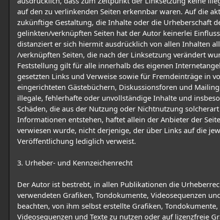
ausdrücklich, dass zum Zeitpunkt der Linksetzung keine ille
auf den zu verlinkenden Seiten erkennbar waren. Auf die ak
zukünftige Gestaltung, die Inhalte oder die Urheberschaft d
gelinkten/verknüpften Seiten hat der Autor keinerlei Einflus
distanziert er sich hiermit ausdrücklich von allen Inhalten al
/verknüpften Seiten, die nach der Linksetzung verändert wu
Feststellung gilt für alle innerhalb des eigenen Internetang
gesetzten Links und Verweise sowie für Fremdeinträge in v
eingerichteten Gästebüchern, Diskussionsforen und Mailingl
illegale, fehlerhafte oder unvollständige Inhalte und insbes
Schäden, die aus der Nutzung oder Nichtnutzung solcherar
Informationen entstehen, haftet allein der Anbieter der Seit
verwiesen wurde, nicht derjenige, der über Links auf die jew
Veröffentlichung lediglich verweist.
3. Urheber- und Kennzeichenrecht
Der Autor ist bestrebt, in allen Publikationen die Urheberre
verwendeten Grafiken, Tondokumente, Videosequenzen und
beachten, von ihm selbst erstellte Grafiken, Tondokumente,
Videosequenzen und Texte zu nutzen oder auf lizenzfreie Gr