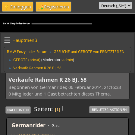
Einloggen
Registrieren
Hauptmenü
BMW Einzylinder-Forum
GESUCHE und GEBOTE von ERSATZTEILEN
►
GEBOTE (privat)
(Moderator:
admin
)
►
Verkaufe Rahmen R 26 BJ. 58
►
Verkaufe Rahmen R 26 BJ. 58
Begonnen von Germanrider, 06 Februar 2014, 21:16:33
0 Mitglieder und 1 Gast betrachten dieses Thema.
|
Seiten
1
BENUTZER-AKTIONEN
NACH UNTEN
Germanrider
Gast
06 Februar 2014, 21:16:33