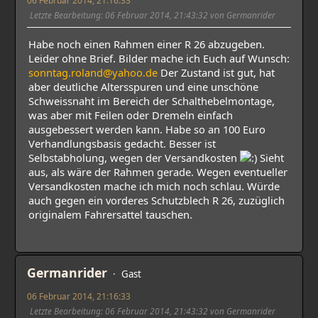
Letzte Bearbeitung
: 06 Februar 2014, 21:43:32 von Germanrider
Habe noch einen Rahmen einer R 26 abzugeben.
Leider ohne Brief. Bilder mache ich Euch auf Wunsch:
sonntag.roland@yahoo.de
Der Zustand ist gut, hat
aber deutliche Altersspuren und eine unschöne
Schweissnaht im Bereich der Schalthebelmontage,
was aber mit Feilen oder Dremeln einfach
ausgebessert werden kann. Habe so an 100 Euro
Verhandlungsbasis gedacht. Besser ist
Selbstabholung, wegen der Versandkosten
Sieht
aus, als wäre der Rahmen gerade. Wegen eventueller
Versandkosten mache ich mich noch schlau. Würde
auch gegen ein vorderes Schutzblech R 26, zuzüglich
originalem Fahrersattel tauschen.
Germanrider
Gast
06 Februar 2014, 21:16:33
Letzte Bearbeitung
: 06 Februar 2014, 21:43:32 von Germanrider