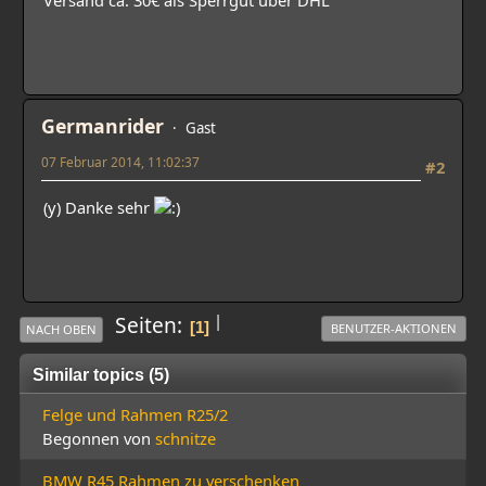
Versand ca. 30€ als Sperrgut über DHL
Germanrider
Gast
07 Februar 2014, 11:02:37
#2
(y) Danke sehr
|
Seiten
1
BENUTZER-AKTIONEN
NACH OBEN
Similar topics (5)
Felge und Rahmen R25/2
Begonnen von
schnitze
BMW R45 Rahmen zu verschenken