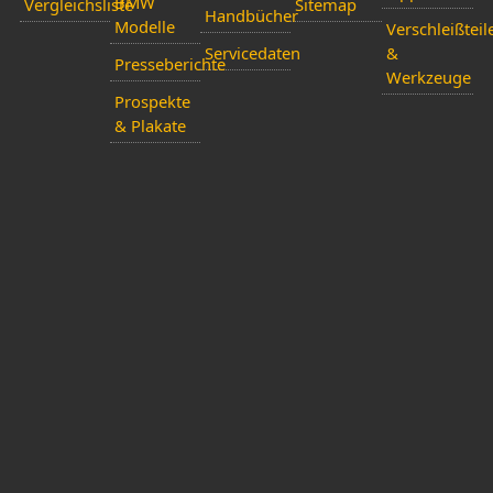
BMW
Vergleichsliste
Sitemap
Handbücher
Modelle
Verschleißteil
Servicedaten
&
Presseberichte
Werkzeuge
Prospekte
& Plakate