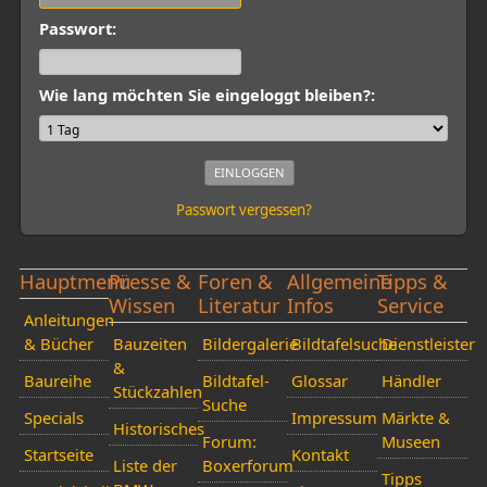
Passwort:
Wie lang möchten Sie eingeloggt bleiben?:
Passwort vergessen?
Hauptmenü
Presse &
Foren &
Allgemeine
Tipps &
Wissen
Literatur
Infos
Service
Anleitungen
& Bücher
Bauzeiten
Bildergalerie
Bildtafelsuche
Dienstleister
&
Baureihe
Bildtafel-
Glossar
Händler
Stückzahlen
Suche
Specials
Impressum
Märkte &
Historisches
Forum:
Museen
Startseite
Kontakt
Liste der
Boxerforum
Tipps